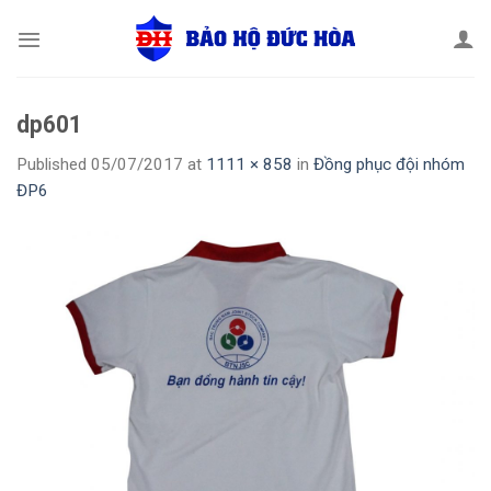
Skip
to
content
dp601
Published
05/07/2017
at
1111 × 858
in
Đồng phục đội nhóm
ĐP6