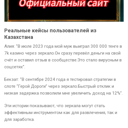
Реальные кейсы пользователей из
Казахстана
Алия: “В июле 2023 года мой муж выиграл 300 000 тенге в
7k казино через зеркало.Он сразу перевёл деньги на свой
счёт и оставил отзыв в сообществе.Это стало вирусным в
соцсетях”.
Бекзат: “В сентябре 2024 года я тестировал стратегии в
слоте “Герой Дороги” через зеркало.Быстрый отклик и
низкая задержка позволили мне увеличить доход на 12%”.
Эти истории показывают, что зеркала могут стать
эффективным инструментом как для развлечения, так и
для заработка.