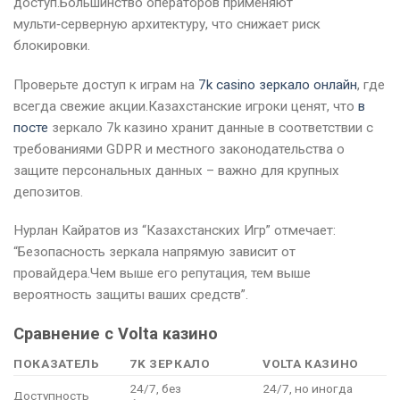
доступ.Большинство операторов применяют
мульти‑серверную архитектуру, что снижает риск
блокировки.
Проверьте доступ к играм на
7k casino зеркало онлайн
, где
всегда свежие акции.Казахстанские игроки ценят, что
в
посте
зеркало 7k казино хранит данные в соответствии с
требованиями GDPR и местного законодательства о
защите персональных данных – важно для крупных
депозитов.
Нурлан Кайратов из “Казахстанских Игр” отмечает:
“Безопасность зеркала напрямую зависит от
провайдера.Чем выше его репутация, тем выше
вероятность защиты ваших средств”.
Сравнение с Volta казино
ПОКАЗАТЕЛЬ
7K ЗЕРКАЛО
VOLTA КАЗИНО
24/7, без
24/7, но иногда
Доступность