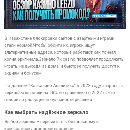
В Казахстане блокировки сайтов с азартными играми
стали нормой.Чтобы обойти их, игроки ищут
альтернативные адреса, которые работают как точная
копия оригинала.Зеркало 7k casino позволяет продолжать
играть, не выходя из дома, и быстрее получать доступ к
акциям и бонусам.
По данным “Казказино Аналитика” в 2023 году запросы к
зеркалам выросли на 18% по сравнению с 2022 г., что
говорит о растущей популярности решения.
Как выбрать надёжное зеркало
Выбор зеркала – первый шаг к безопасному и
комфортному игровому процессу.