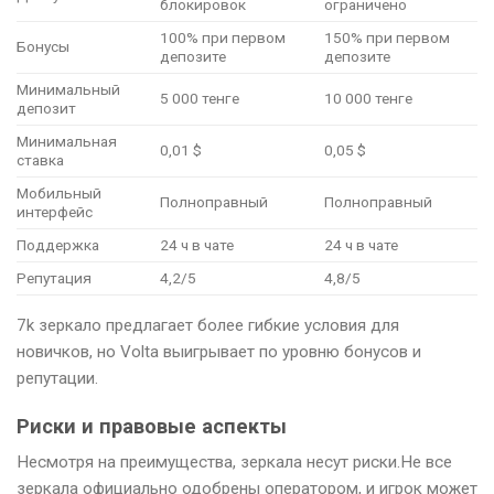
блокировок
ограничено
100% при первом
150% при первом
Бонусы
депозите
депозите
Минимальный
5 000 тенге
10 000 тенге
депозит
Минимальная
0,01 $
0,05 $
ставка
Мобильный
Полноправный
Полноправный
интерфейс
Поддержка
24 ч в чате
24 ч в чате
Репутация
4,2/5
4,8/5
7k зеркало предлагает более гибкие условия для
новичков, но Volta выигрывает по уровню бонусов и
репутации.
Риски и правовые аспекты
Несмотря на преимущества, зеркала несут риски.Не все
зеркала официально одобрены оператором, и игрок может