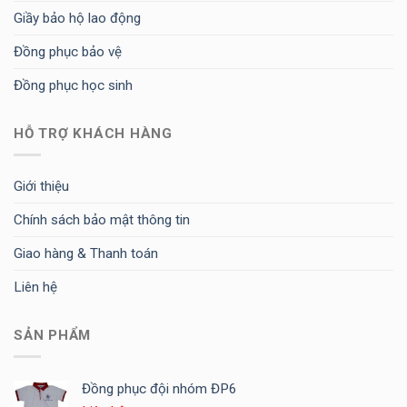
Giầy bảo hộ lao động
Đồng phục bảo vệ
Đồng phục học sinh
HỖ TRỢ KHÁCH HÀNG
Giới thiệu
Chính sách bảo mật thông tin
Giao hàng & Thanh toán
Liên hệ
SẢN PHẨM
Đồng phục đội nhóm ĐP6