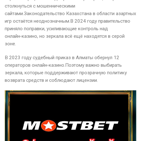
столкнуться с мошенническими
сайтами.Законодательство Казахстана в области азартных
игр остаётся неоднозначным.В 2024 году правительство
приняло поправки, усиливающие контроль над
онлайн‑казино, но зеркала всё ещё находятся в серой
зоне.
В 2023 году судебный приказ в Алматы обернул 12
операторов онлайн‑казино.Поэтому важно выбирать
зеркала, которые поддерживают прозрачную политику
возврата средств и соблюдают лицензии.