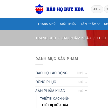
Skip
Tì
to
ki
content
TRANG CHỦ
GIỚI THIỆU
SẢN PHẨM
K
TRANG CHỦ
/
SẢN PHẨM KHÁC
/
THIẾT
DANH MỤC SẢN PHẨM
BẢO HỘ LAO ĐỘNG
(184)
ĐỒNG PHỤC
(35)
SẢN PHẨM KHÁC
(51)
THIẾT BỊ CÁCH ĐIỆN
THIẾT BỊ CỨU HỎA