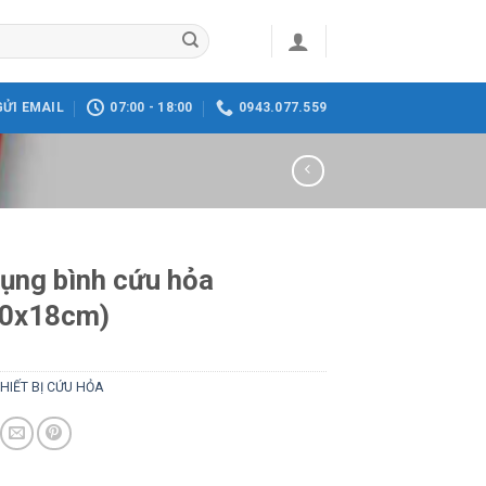
GỬI EMAIL
07:00 - 18:00
0943.077.559
ụng bình cứu hỏa
60x18cm)
HIẾT BỊ CỨU HỎA