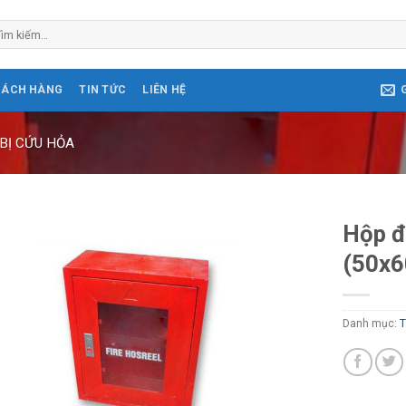
m
ếm:
HÁCH HÀNG
TIN TỨC
LIÊN HỆ
 BỊ CỨU HỎA
Hộp đ
(50x
Danh mục:
T