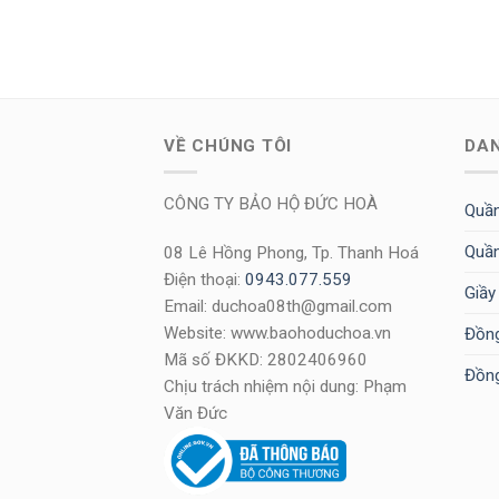
VỀ CHÚNG TÔI
DA
CÔNG TY BẢO HỘ ĐỨC HOÀ
Quần
Quần
08 Lê Hồng Phong, Tp. Thanh Hoá
Điện thoại:
0943.077.559
Giầy
Email: duchoa08th@gmail.com
Website: www.baohoduchoa.vn
Đồng
Mã số ĐKKD: 2802406960
Đồng
Chịu trách nhiệm nội dung: Phạm
Văn Đức