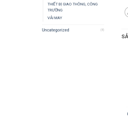
THIẾT BỊ GIAO THÔNG, CÔNG
TRƯỜNG
VẢI MAY
Uncategorized
(8)
S
Xe đẩy cứu hỏa BC MFTZ
Xe đẩy cứu hỏa ABC MFTZ
– 35Kg
– 35Kg