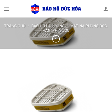
Skip
to
content
TRANG CHỦ
/
BẢO HỘ LAO ĐỘNG
/
MẶT NẠ PHÒNG ĐỘC,
HÀN, PHIN LỌC