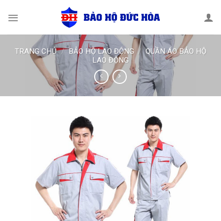
Skip
to
content
TRANG CHỦ
/
BẢO HỘ LAO ĐỘNG
/
QUẦN ÁO BẢO HỘ
LAO ĐỘNG