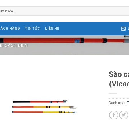
m
ếm:
HÁCH HÀNG
TIN TỨC
LIÊN HỆ
 BỊ CÁCH ĐIỆN
Sào c
(Vica
Danh mục:
T