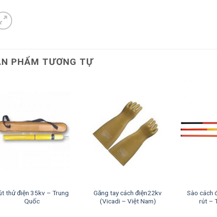
ẢN PHẨM TƯƠNG TỰ
út thử điện 35kv – Trung
Găng tay cách điện22kv
Sào cách 
Quốc
(Vicadi – Việt Nam)
rút –