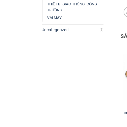
THIẾT BỊ GIAO THÔNG, CÔNG
TRƯỜNG
VẢI MAY
Uncategorized
(8)
S
Ủng cách điện 22kv
Sào cách điện 35kv lồng
B
(Vicadi – Việt Nam)
rút (Vicadi – Việt Nam)