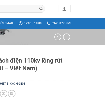
GỬI EMAIL
07:00 - 18:00
0943.077.559
ách điện 110kv lồng rút
di – Việt Nam)
HIẾT BỊ CÁCH ĐIỆN