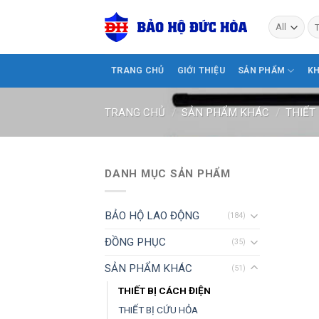
Skip
Tì
to
ki
content
TRANG CHỦ
GIỚI THIỆU
SẢN PHẨM
K
TRANG CHỦ
/
SẢN PHẨM KHÁC
/
THIẾT
DANH MỤC SẢN PHẨM
BẢO HỘ LAO ĐỘNG
(184)
ĐỒNG PHỤC
(35)
SẢN PHẨM KHÁC
(51)
THIẾT BỊ CÁCH ĐIỆN
THIẾT BỊ CỨU HỎA