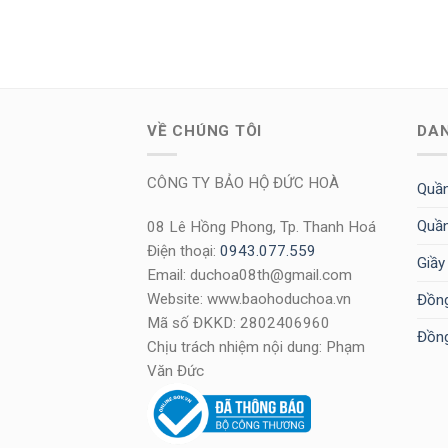
VỀ CHÚNG TÔI
DA
CÔNG TY BẢO HỘ ĐỨC HOÀ
Quần
Quần
08 Lê Hồng Phong, Tp. Thanh Hoá
Điện thoại:
0943.077.559
Giầy
Email: duchoa08th@gmail.com
Website: www.baohoduchoa.vn
Đồng
Mã số ĐKKD: 2802406960
Đồng
Chịu trách nhiệm nội dung: Phạm
Văn Đức