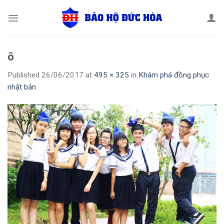
Skip
to
content
ô
Published
26/06/2017
at
495 × 325
in
Khám phá đồng phục
nhật bản