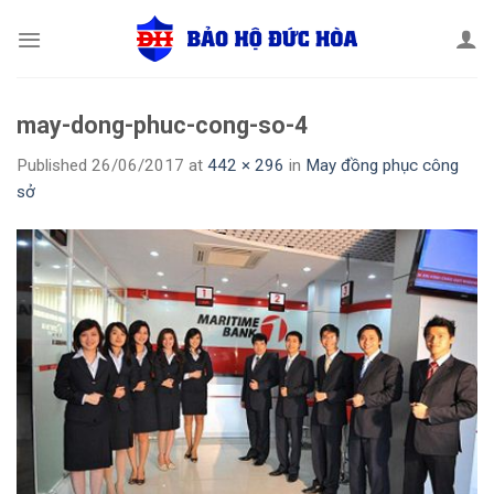
Skip
to
content
may-dong-phuc-cong-so-4
Published
26/06/2017
at
442 × 296
in
May đồng phục công
sở