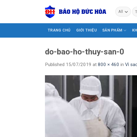
Skip
Tì
to
ki
content
TRANG CHỦ
GIỚI THIỆU
SẢN PHẨM
K
do-bao-ho-thuy-san-0
Published
15/07/2019
at
800 × 460
in
Vì sa