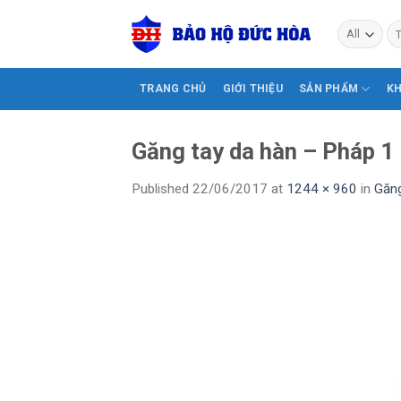
Skip
Tì
to
ki
content
TRANG CHỦ
GIỚI THIỆU
SẢN PHẨM
K
Găng tay da hàn – Pháp 1
Published
22/06/2017
at
1244 × 960
in
Găng