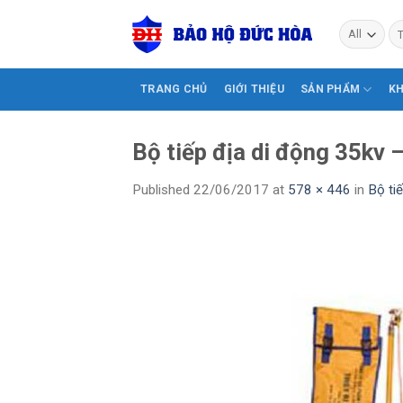
Skip
Tì
to
ki
content
TRANG CHỦ
GIỚI THIỆU
SẢN PHẨM
K
Bộ tiếp địa di động 35kv 
Published
22/06/2017
at
578 × 446
in
Bộ ti