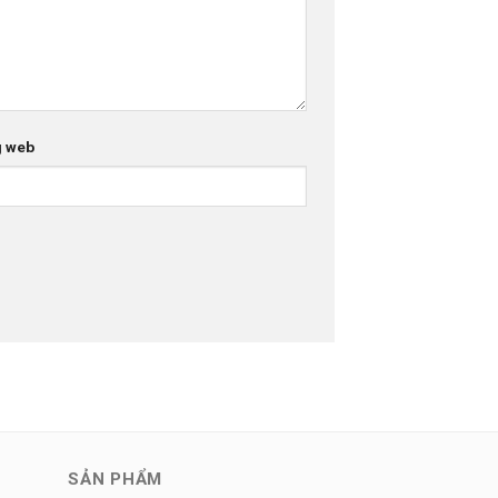
g web
SẢN PHẨM