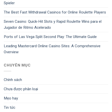
Spieler
The Best Fast Withdrawal Casinos for Online Roulette Players
Seven Casino: Quick‑Hit Slots y Rapid Roulette Wins para el
Jugador de Ritmo Acelerado
Ports of Las Vega Split Second Play: The Ultimate Guide
Leading Mastercard Online Casino Sites: A Comprehensive
Overview
CHUYÊN MỤC
Chính sách
Chưa được phân loại
Mẹo hay
Tin tức