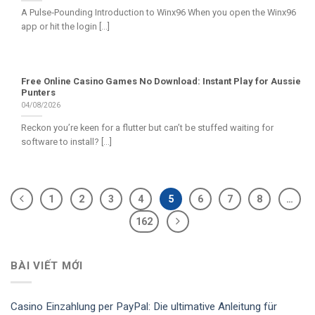
A Pulse‑Pounding Introduction to Winx96 When you open the Winx96
app or hit the login [...]
Free Online Casino Games No Download: Instant Play for Aussie
Punters
04/08/2026
Reckon you’re keen for a flutter but can’t be stuffed waiting for
software to install? [...]
1
2
3
4
5
6
7
8
…
162
BÀI VIẾT MỚI
Casino Einzahlung per PayPal: Die ultimative Anleitung für