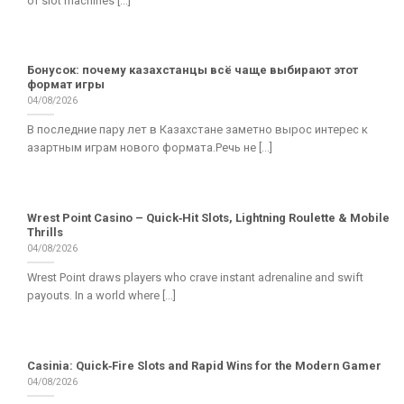
of slot machines [...]
Бонусок: почему казахстанцы всё чаще выбирают этот
формат игры
04/08/2026
В последние пару лет в Казахстане заметно вырос интерес к
азартным играм нового формата.Речь не [...]
Wrest Point Casino – Quick‑Hit Slots, Lightning Roulette & Mobile
Thrills
04/08/2026
Wrest Point draws players who crave instant adrenaline and swift
payouts. In a world where [...]
Casinia: Quick‑Fire Slots and Rapid Wins for the Modern Gamer
04/08/2026