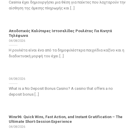
Casinia έχει δημιουργήσει μια θέση για παίκτες που λαχταρούν την
αίσθηση της άμεσης πληρωμής και [...]
Αποδοτικές Καλύτερες Ιστοσελίδες Ρουλέτας Για Κινητά
Τηλέφωνα
04/08/2026
Η ρουλέτα είναι ένα από τα δημοφιλέστερα παιχνίδια καζίνο και η
διαδικτυακή μορφή του έχει [...]
04/08/2026
What is a No Deposit Bonus Casino? A casino that offers a no
deposit bonus [...]
Winx96: Quick Wins, Fast Action, and Instant Gratification – The
Ultimate Short‑Session Experience
04/08/2026