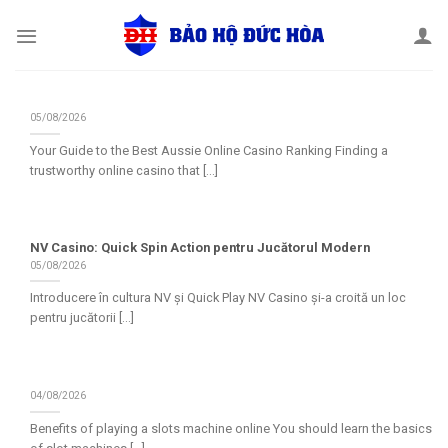
Skip
to
content
05/08/2026
Your Guide to the Best Aussie Online Casino Ranking Finding a
trustworthy online casino that [...]
NV Casino: Quick Spin Action pentru Jucătorul Modern
05/08/2026
Introducere în cultura NV și Quick Play NV Casino și-a croită un loc
pentru jucătorii [...]
04/08/2026
Benefits of playing a slots machine online You should learn the basics