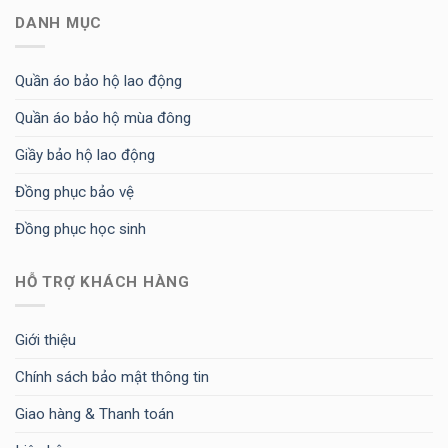
DANH MỤC
Quần áo bảo hộ lao động
Quần áo bảo hộ mùa đông
Giầy bảo hộ lao động
Đồng phục bảo vệ
Đồng phục học sinh
HỖ TRỢ KHÁCH HÀNG
Giới thiệu
Chính sách bảo mật thông tin
Giao hàng & Thanh toán