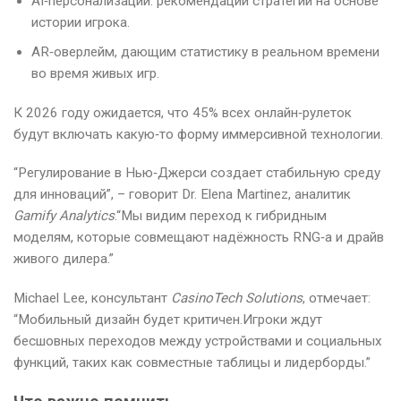
AI‑персонализации: рекомендации стратегий на основе
истории игрока.
AR‑оверлейм, дающим статистику в реальном времени
во время живых игр.
К 2026 году ожидается, что 45% всех онлайн‑рулеток
будут включать какую‑то форму иммерсивной технологии.
“Регулирование в Нью‑Джерси создает стабильную среду
для инноваций”, – говорит Dr. Elena Martinez, аналитик
Gamify Analytics
.“Мы видим переход к гибридным
моделям, которые совмещают надёжность RNG‑а и драйв
живого дилера.”
Michael Lee, консультант
CasinoTech Solutions
, отмечает:
“Мобильный дизайн будет критичен.Игроки ждут
бесшовных переходов между устройствами и социальных
функций, таких как совместные таблицы и лидерборды.”