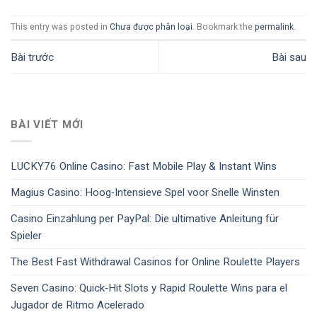
This entry was posted in
Chưa được phân loại
. Bookmark the
permalink
.
Bài trước
Bài sau
BÀI VIẾT MỚI
LUCKY76 Online Casino: Fast Mobile Play & Instant Wins
Magius Casino: Hoog‑Intensieve Spel voor Snelle Winsten
Casino Einzahlung per PayPal: Die ultimative Anleitung für
Spieler
The Best Fast Withdrawal Casinos for Online Roulette Players
Seven Casino: Quick‑Hit Slots y Rapid Roulette Wins para el
Jugador de Ritmo Acelerado