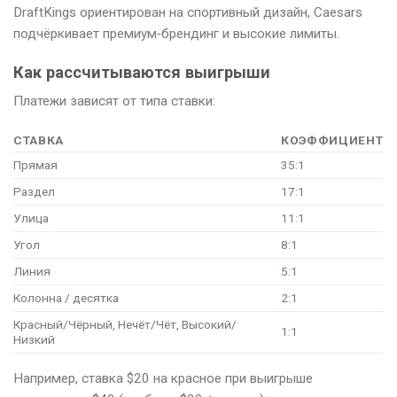
DraftKings ориентирован на спортивный дизайн, Caesars
подчёркивает премиум‑брендинг и высокие лимиты.
Как рассчитываются выигрыши
Платежи зависят от типа ставки:
СТАВКА
КОЭФФИЦИЕНТ
Прямая
35:1
Раздел
17:1
Улица
11:1
Угол
8:1
Линия
5:1
Колонна / десятка
2:1
Красный/Чёрный, Нечёт/Чёт, Высокий/
1:1
Низкий
Например, ставка $20 на красное при выигрыше