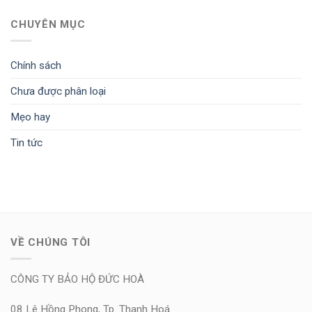
CHUYÊN MỤC
Chính sách
Chưa được phân loại
Mẹo hay
Tin tức
VỀ CHÚNG TÔI
CÔNG TY BẢO HỘ ĐỨC HOÀ
08 Lê Hồng Phong, Tp. Thanh Hoá