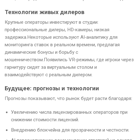
Технологии живых дилеров
Крупные операторы инвестируют в студии:
профессиональные дилеры, HD‑камеры, низкая
задержка.Некоторые используют AI‑аналитику для
мониторинга ставок в реальном времени, предлагая
динамические бонусы и борьбу с
мошенничеством.Появились VR‑режимы, где игроки через
гарнитуру сидят за виртуальным столом и
взаимодействуют с реальным дилером.
Будущее: прогнозы и технологии
Прогнозы показывают, что рынок будет расти благодаря:
Увеличению числа лицензированных операторов при
снижении стоимости лицензий.
Внедрению блокчейна для прозрачности и честности.