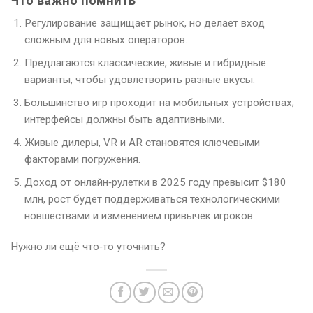
Что важно помнить
Регулирование защищает рынок, но делает вход
сложным для новых операторов.
Предлагаются классические, живые и гибридные
варианты, чтобы удовлетворить разные вкусы.
Большинство игр проходит на мобильных устройствах;
интерфейсы должны быть адаптивными.
Живые дилеры, VR и AR становятся ключевыми
факторами погружения.
Доход от онлайн‑рулетки в 2025 году превысит $180
млн, рост будет поддерживаться технологическими
новшествами и изменением привычек игроков.
Нужно ли ещё что‑то уточнить?