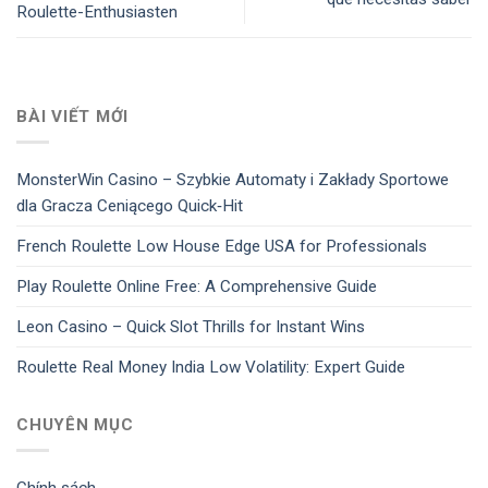
Roulette-Enthusiasten
BÀI VIẾT MỚI
MonsterWin Casino – Szybkie Automaty i Zakłady Sportowe
dla Gracza Ceniącego Quick‑Hit
French Roulette Low House Edge USA for Professionals
Play Roulette Online Free: A Comprehensive Guide
Leon Casino – Quick Slot Thrills for Instant Wins
Roulette Real Money India Low Volatility: Expert Guide
CHUYÊN MỤC
Chính sách