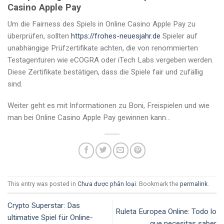
Casino Apple Pay
Um die Fairness des Spiels in Online Casino Apple Pay zu
überprüfen, sollten
https://frohes-neuesjahr.de
Spieler auf
unabhängige Prüfzertifikate achten, die von renommierten
Testagenturen wie eCOGRA oder iTech Labs vergeben werden.
Diese Zertifikate bestätigen, dass die Spiele fair und zufällig
sind.
Weiter geht es mit Informationen zu Boni, Freispielen und wie
man bei Online Casino Apple Pay gewinnen kann…
This entry was posted in
Chưa được phân loại
. Bookmark the
permalink
.
Crypto Superstar: Das
Ruleta Europea Online: Todo lo
ultimative Spiel für Online-
que necesitas saber