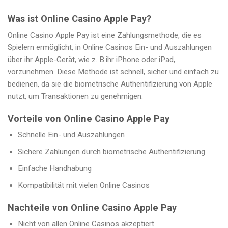
Was ist Online Casino Apple Pay?
Online Casino Apple Pay ist eine Zahlungsmethode, die es
Spielern ermöglicht, in Online Casinos Ein- und Auszahlungen
über ihr Apple-Gerät, wie z. B.ihr iPhone oder iPad,
vorzunehmen. Diese Methode ist schnell, sicher und einfach zu
bedienen, da sie die biometrische Authentifizierung von Apple
nutzt, um Transaktionen zu genehmigen.
Vorteile von Online Casino Apple Pay
Schnelle Ein- und Auszahlungen
Sichere Zahlungen durch biometrische Authentifizierung
Einfache Handhabung
Kompatibilität mit vielen Online Casinos
Nachteile von Online Casino Apple Pay
Nicht von allen Online Casinos akzeptiert