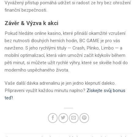
Vyvážený přístup pomáhá udržet si radost ze hry bez ohrožení
finanční bezpečnosti.
Závěr & Výzva k akci
Pokud hledáte online kasino, které přináší okamžité vzrušení
bez nutnosti dlouhých herních hodin, BC GAME je pro vás
navrženo. S jeho rychlými tituly — Crash, Plinko, Limbo — a
mobilní optimalizací, která vám umožní začít kdykoliv během
pěti minut, si můžete užít rychlé výhry, které se skvěle hodí do
moderního uspěchaného života.
Vaše další dávka adrenalinu je jen jedno klepnutí daleko.
Připraveni využít každou minutu naplno?
Získejte svůj bonus
teď!