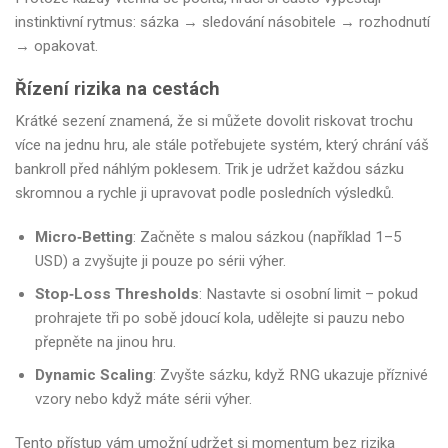
instinktivní rytmus: sázka → sledování násobitele → rozhodnutí
→ opakovat.
Řízení rizika na cestách
Krátké sezení znamená, že si můžete dovolit riskovat trochu
více na jednu hru, ale stále potřebujete systém, který chrání váš
bankroll před náhlým poklesem. Trik je udržet každou sázku
skromnou a rychle ji upravovat podle posledních výsledků.
Micro‑Betting
: Začněte s malou sázkou (například 1–5
USD) a zvyšujte ji pouze po sérii výher.
Stop‑Loss Thresholds
: Nastavte si osobní limit – pokud
prohrajete tři po sobě jdoucí kola, udělejte si pauzu nebo
přepněte na jinou hru.
Dynamic Scaling
: Zvyšte sázku, když RNG ukazuje příznivé
vzory nebo když máte sérii výher.
Tento přístup vám umožní udržet si momentum bez rizika