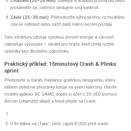
Chlazení (20–25 min)
: Udělejte si krátkou procházku nebo
protáhněte se, zatímco sledujete svůj bankroll.
Závěr (25–30 min)
: Přehodnoťte výhry/prohry; rozhodněte,
zda se odhlásit nebo začít další mikro-sezení později.
Tato struktura udržuje vysokou úroveň energie a zároveň
zabraňuje vyčerpání — ideální pro hráče, kteří chtějí rychlé
výsledky bez dlouhého odpočinku.
Praktický příklad: 15minutový Crash & Plinko
sprint
Představte si Sarah, freelance grafickou designérku, která
během obědové přestávky listuje na svém telefonu. Otevře
mobilní aplikaci BC GAME, doplní si účet o 20 USD pomocí
Bitcoin (okamžitý vklad) a hned přejde na Crash.
U 4× klikne na „Take“, čímž zajistí 8 USD před crash.