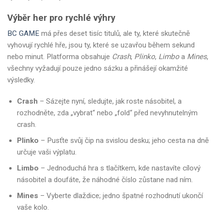
Výběr her pro rychlé výhry
BC GAME
má přes deset tisíc titulů, ale ty, které skutečně
vyhovují rychlé hře, jsou ty, které se uzavřou během sekund
nebo minut. Platforma obsahuje
Crash
,
Plinko
,
Limbo
a
Mines
,
všechny vyžadují pouze jedno sázku a přinášejí okamžité
výsledky.
Crash
– Sázejte nyní, sledujte, jak roste násobitel, a
rozhodněte, zda „vybrat“ nebo „fold“ před nevyhnutelným
crash.
Plinko
– Pusťte svůj čip na svislou desku; jeho cesta na dně
určuje vaši výplatu.
Limbo
– Jednoduchá hra s tlačítkem, kde nastavíte cílový
násobitel a doufáte, že náhodné číslo zůstane nad ním.
Mines
– Vyberte dlaždice; jedno špatné rozhodnutí ukončí
vaše kolo.