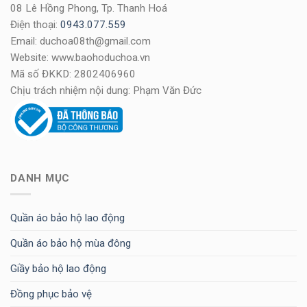
08 Lê Hồng Phong, Tp. Thanh Hoá
Điện thoại:
0943.077.559
Email: duchoa08th@gmail.com
Website: www.baohoduchoa.vn
Mã số ĐKKD: 2802406960
Chịu trách nhiệm nội dung: Phạm Văn Đức
DANH MỤC
Quần áo bảo hộ lao động
Quần áo bảo hộ mùa đông
Giầy bảo hộ lao động
Đồng phục bảo vệ