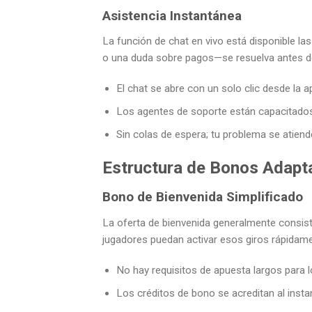
Asistencia Instantánea
La función de chat en vivo está disponible l
o una duda sobre pagos—se resuelva antes del
El chat se abre con un solo clic desde la ap
Los agentes de soporte están capacitados
Sin colas de espera; tu problema se atiend
Estructura de Bonos Adapt
Bono de Bienvenida Simplificado
La oferta de bienvenida generalmente consis
jugadores puedan activar esos giros rápidame
No hay requisitos de apuesta largos para l
Los créditos de bono se acreditan al instan