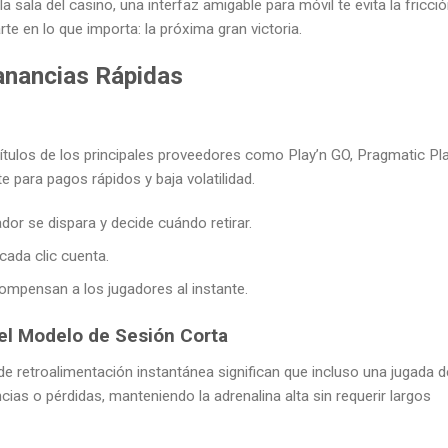
 sala del casino, una interfaz amigable para móvil te evita la fricci
te en lo que importa: la próxima gran victoria.
anancias Rápidas
títulos de los principales proveedores como Play’n GO, Pragmatic Pl
para pagos rápidos y baja volatilidad.
or se dispara y decide cuándo retirar.
ada clic cuenta.
ompensan a los jugadores al instante.
el Modelo de Sesión Corta
de retroalimentación instantánea significan que incluso una jugada d
ias o pérdidas, manteniendo la adrenalina alta sin requerir largos