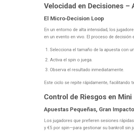
Velocidad en Decisiones – 
El Micro‑Decision Loop
En un entorno de alta intensidad, los jugado
en un evento en vivo. El proceso de decisión 
Selecciona el tamaño de la apuesta con un
Activa el spin o juega.
Observa el resultado inmediatamente.
Este ciclo se repite rápidamente, facilitando
Control de Riesgos en Mini
Apuestas Pequeñas, Gran Impact
Los jugadores que prefieren sesiones rápid
y €5 por spin—para gestionar su bankroll sin