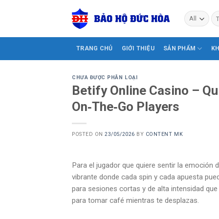
Skip
Tì
to
ki
content
TRANG CHỦ
GIỚI THIỆU
SẢN PHẨM
K
CHƯA ĐƯỢC PHÂN LOẠI
Betify Online Casino – Qu
On‑The‑Go Players
POSTED ON
23/05/2026
BY
CONTENT MK
Para el jugador que quiere sentir la emoción 
vibrante donde cada spin y cada apuesta pue
para sesiones cortas y de alta intensidad q
para tomar café mientras te desplazas.