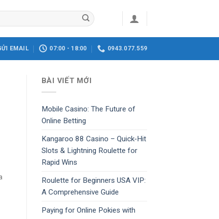
GỬI EMAIL
07:00 - 18:00
0943.077.559
BÀI VIẾT MỚI
Mobile Casino: The Future of
Online Betting
Kangaroo 88 Casino – Quick‑Hit
Slots & Lightning Roulette for
Rapid Wins
a
Roulette for Beginners USA VIP:
A Comprehensive Guide
Paying for Online Pokies with