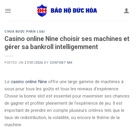
Skip
to
content
CHƯA ĐƯỢC PHÂN LOẠI
Casino online Nine choisir ses machines et
gérer sa bankroll intelligemment
POSTED ON
27/01/2026
BY
CONTENT MK
Le
casino online Nine
offre une large gamme de machines à
sous pour tous les goûts et tous les niveaux d’expérience.
Choisir la bonne slot est essentiel pour maximiser ses chances
de gagner et profiter pleinement de l’expérience de jeu. Il est
important de prendre en compte plusieurs critères tels que le
taux de redistribution, la volatilité, ou encore le thème de la
machine.