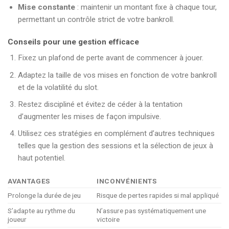
Mise constante
: maintenir un montant fixe à chaque tour,
permettant un contrôle strict de votre bankroll.
Conseils pour une gestion efficace
Fixez un plafond de perte avant de commencer à jouer.
Adaptez la taille de vos mises en fonction de votre bankroll
et de la volatilité du slot.
Restez discipliné et évitez de céder à la tentation
d’augmenter les mises de façon impulsive.
Utilisez ces stratégies en complément d’autres techniques
telles que la gestion des sessions et la sélection de jeux à
haut potentiel.
AVANTAGES
INCONVÉNIENTS
Prolonge la durée de jeu
Risque de pertes rapides si mal appliqué
S’adapte au rythme du
N’assure pas systématiquement une
joueur
victoire