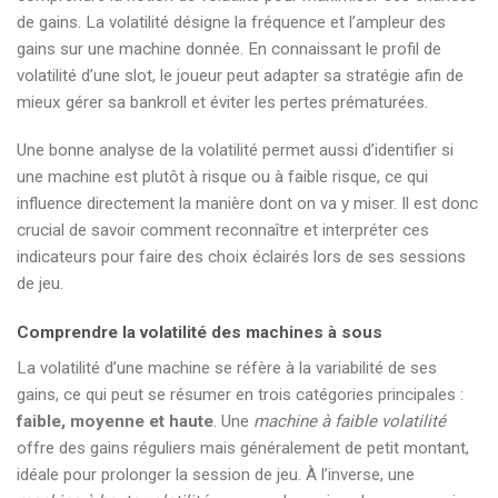
de gains. La volatilité désigne la fréquence et l’ampleur des
gains sur une machine donnée. En connaissant le profil de
volatilité d’une slot, le joueur peut adapter sa stratégie afin de
mieux gérer sa bankroll et éviter les pertes prématurées.
Une bonne analyse de la volatilité permet aussi d’identifier si
une machine est plutôt à risque ou à faible risque, ce qui
influence directement la manière dont on va y miser. Il est donc
crucial de savoir comment reconnaître et interpréter ces
indicateurs pour faire des choix éclairés lors de ses sessions
de jeu.
Comprendre la volatilité des machines à sous
La volatilité d’une machine se réfère à la variabilité de ses
gains, ce qui peut se résumer en trois catégories principales :
faible, moyenne et haute
. Une
machine à faible volatilité
offre des gains réguliers mais généralement de petit montant,
idéale pour prolonger la session de jeu. À l’inverse, une