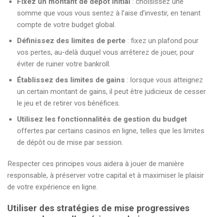
Fixez un montant de dépôt initial
: choisissez une
somme que vous vous sentez à l’aise d’investir, en tenant
compte de votre budget global.
Définissez des limites de perte
: fixez un plafond pour
vos pertes, au-delà duquel vous arrêterez de jouer, pour
éviter de ruiner votre bankroll.
Établissez des limites de gains
: lorsque vous atteignez
un certain montant de gains, il peut être judicieux de cesser
le jeu et de retirer vos bénéfices.
Utilisez les fonctionnalités de gestion du budget
offertes par certains casinos en ligne, telles que les limites
de dépôt ou de mise par session.
Respecter ces principes vous aidera à jouer de manière
responsable, à préserver votre capital et à maximiser le plaisir
de votre expérience en ligne.
Utiliser des stratégies de mise progressives