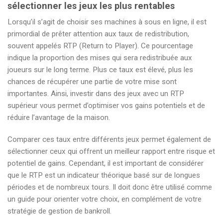
sélectionner les jeux les plus rentables
Lorsqu’il s’agit de choisir ses machines à sous en ligne, il est
primordial de prêter attention aux taux de redistribution,
souvent appelés RTP (Return to Player). Ce pourcentage
indique la proportion des mises qui sera redistribuée aux
joueurs sur le long terme. Plus ce taux est élevé, plus les
chances de récupérer une partie de votre mise sont
importantes. Ainsi, investir dans des jeux avec un RTP
supérieur vous permet d’optimiser vos gains potentiels et de
réduire l’avantage de la maison.
Comparer ces taux entre différents jeux permet également de
sélectionner ceux qui offrent un meilleur rapport entre risque et
potentiel de gains. Cependant, il est important de considérer
que le RTP est un indicateur théorique basé sur de longues
périodes et de nombreux tours. Il doit donc être utilisé comme
un guide pour orienter votre choix, en complément de votre
stratégie de gestion de bankroll.