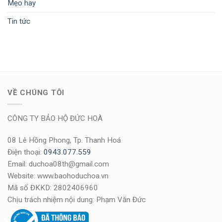
Mẹo hay
Tin tức
VỀ CHÚNG TÔI
CÔNG TY BẢO HỘ ĐỨC HOÀ
08 Lê Hồng Phong, Tp. Thanh Hoá
Điện thoại:
0943.077.559
Email: duchoa08th@gmail.com
Website: www.baohoduchoa.vn
Mã số ĐKKD: 2802406960
Chịu trách nhiệm nội dung: Phạm Văn Đức