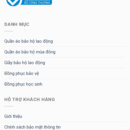
DANH MỤC
Quần áo bảo hộ lao động
Quần áo bảo hộ mùa đông
Giầy bảo hộ lao động
Đồng phục bảo vệ
Đồng phục học sinh
HỖ TRỢ KHÁCH HÀNG
Giới thiệu
Chính sách bảo mật thông tin