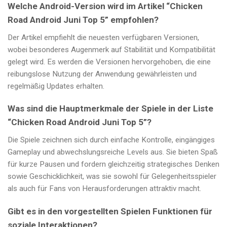
Welche Android-Version wird im Artikel “Chicken
Road Android Juni Top 5” empfohlen?
Der Artikel empfiehlt die neuesten verfügbaren Versionen,
wobei besonderes Augenmerk auf Stabilität und Kompatibilität
gelegt wird. Es werden die Versionen hervorgehoben, die eine
reibungslose Nutzung der Anwendung gewährleisten und
regelmäßig Updates erhalten.
Was sind die Hauptmerkmale der Spiele in der Liste
“Chicken Road Android Juni Top 5”?
Die Spiele zeichnen sich durch einfache Kontrolle, eingängiges
Gameplay und abwechslungsreiche Levels aus. Sie bieten Spaß
für kurze Pausen und fordern gleichzeitig strategisches Denken
sowie Geschicklichkeit, was sie sowohl für Gelegenheitsspieler
als auch für Fans von Herausforderungen attraktiv macht.
Gibt es in den vorgestellten Spielen Funktionen für
soziale Interaktionen?