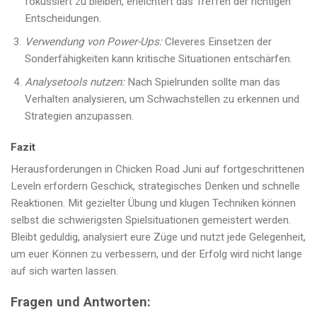
fokussiert zu bleiben, erleichtert das Treffen der richtigen
Entscheidungen.
Verwendung von Power-Ups:
Cleveres Einsetzen der
Sonderfähigkeiten kann kritische Situationen entschärfen.
Analysetools nutzen:
Nach Spielrunden sollte man das
Verhalten analysieren, um Schwachstellen zu erkennen und
Strategien anzupassen.
Fazit
Herausforderungen in Chicken Road Juni auf fortgeschrittenen
Leveln erfordern Geschick, strategisches Denken und schnelle
Reaktionen. Mit gezielter Übung und klugen Techniken können
selbst die schwierigsten Spielsituationen gemeistert werden.
Bleibt geduldig, analysiert eure Züge und nutzt jede Gelegenheit,
um euer Können zu verbessern, und der Erfolg wird nicht lange
auf sich warten lassen.
Fragen und Antworten: