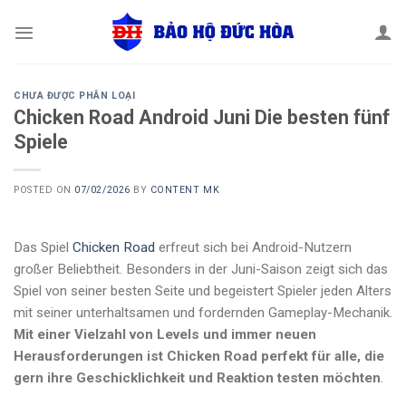
Skip
to
content
CHƯA ĐƯỢC PHÂN LOẠI
Chicken Road Android Juni Die besten fünf
Spiele
POSTED ON
07/02/2026
BY
CONTENT MK
Das Spiel
Chicken Road
erfreut sich bei Android-Nutzern
großer Beliebtheit. Besonders in der Juni-Saison zeigt sich das
Spiel von seiner besten Seite und begeistert Spieler jeden Alters
mit seiner unterhaltsamen und fordernden Gameplay-Mechanik.
Mit einer Vielzahl von Levels und immer neuen
Herausforderungen ist Chicken Road perfekt für alle, die
gern ihre Geschicklichkeit und Reaktion testen möchten
.