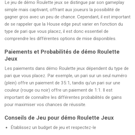
Le jeu de démo Roulette jeux se distingue par son gameplay
simple mais captivant, offrant aux joueurs la possibilité de
gagner gros avec un peu de chance. Cependant, il est important
de se rappeler que la House edge peut varier en fonction du
type de pari que vous placez, il est donc essentiel de
comprendre les différentes options de mise disponibles.
Paiements et Probabilités de démo Roulette
Jeux
Les paiements dans démo Roulette jeux dépendent du type de
pari que vous placez. Par exemple, un pari sur un seul numéro
(plein) offre un paiement de 35:1, tandis qu’un pari sur une
couleur (rouge ou noir) offre un paiement de 1:1. Il est
important de connaître les différentes probabilités de gains
pour maximiser vos chances de réussite.
Conseils de Jeu pour démo Roulette Jeux
Établissez un budget de jeu et respectez-le