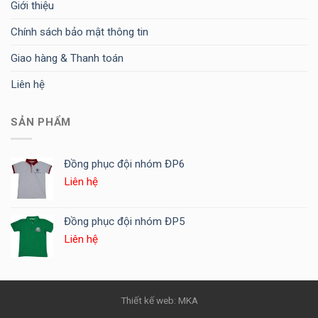
Giới thiệu
Chính sách bảo mật thông tin
Giao hàng & Thanh toán
Liên hệ
SẢN PHẨM
Đồng phục đội nhóm ĐP6
Liên hệ
Đồng phục đội nhóm ĐP5
Liên hệ
Thiết kế web: MKA