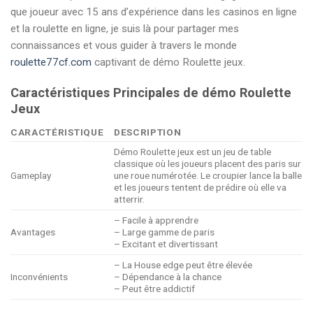
que joueur avec 15 ans d’expérience dans les casinos en ligne
et la roulette en ligne, je suis là pour partager mes
connaissances et vous guider à travers le monde
roulette77cf.com
captivant de démo Roulette jeux.
Caractéristiques Principales de démo Roulette
Jeux
CARACTÉRISTIQUE
DESCRIPTION
Démo Roulette jeux est un jeu de table
classique où les joueurs placent des paris sur
Gameplay
une roue numérotée. Le croupier lance la balle
et les joueurs tentent de prédire où elle va
atterrir.
– Facile à apprendre
Avantages
– Large gamme de paris
– Excitant et divertissant
– La House edge peut être élevée
Inconvénients
– Dépendance à la chance
– Peut être addictif