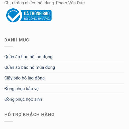
Chịu trách nhiệm nội dung: Phạm Văn Đức
DANH MỤC
Quần áo bảo hộ lao động
Quần áo bảo hộ mùa đông
Giầy bảo hộ lao động
Đồng phục bảo vệ
Đồng phục học sinh
HỖ TRỢ KHÁCH HÀNG