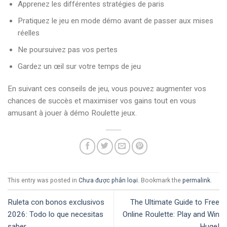
Apprenez les différentes stratégies de paris
Pratiquez le jeu en mode démo avant de passer aux mises
réelles
Ne poursuivez pas vos pertes
Gardez un œil sur votre temps de jeu
En suivant ces conseils de jeu, vous pouvez augmenter vos
chances de succès et maximiser vos gains tout en vous
amusant à jouer à démo Roulette jeux.
This entry was posted in
Chưa được phân loại
. Bookmark the
permalink
.
Ruleta con bonos exclusivos
The Ultimate Guide to Free
2026: Todo lo que necesitas
Online Roulette: Play and Win
saber
Huge!