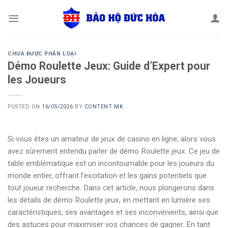
Skip
to
content
CHƯA ĐƯỢC PHÂN LOẠI
Démo Roulette Jeux: Guide d’Expert pour
les Joueurs
POSTED ON
16/05/2026
BY
CONTENT MK
Si vous êtes un amateur de jeux de casino en ligne, alors vous
avez sûrement entendu parler de démo Roulette jeux. Ce jeu de
table emblématique est un incontournable pour les joueurs du
monde entier, offrant l’excitation et les gains potentiels que
tout joueur recherche. Dans cet article, nous plongerons dans
les détails de démo Roulette jeux, en
mettant en lumière ses
caractéristiques, ses avantages et ses inconvénients, ainsi que
des astuces pour maximiser vos chances de gagner. En tant