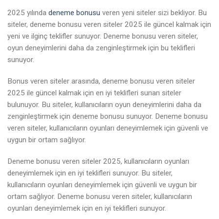
2025 yılında
deneme bonusu
veren yeni siteler sizi bekliyor. Bu
siteler, deneme bonusu veren siteler 2025 ile güncel kalmak için
yeni ve ilginç teklifler sunuyor. Deneme bonusu veren siteler,
oyun deneyimlerini daha da zenginleştirmek için bu teklifleri
sunuyor.
Bonus veren siteler arasında, deneme bonusu veren siteler
2025 ile güncel kalmak için en iyi teklifleri sunan siteler
bulunuyor. Bu siteler, kullanıcıların oyun deneyimlerini daha da
zenginleştirmek için deneme bonusu sunuyor. Deneme bonusu
veren siteler, kullanıcıların oyunları deneyimlemek için güvenli ve
uygun bir ortam sağlıyor.
Deneme bonusu veren siteler 2025, kullanıcıların oyunları
deneyimlemek için en iyi teklifleri sunuyor. Bu siteler,
kullanıcıların oyunları deneyimlemek için güvenli ve uygun bir
ortam sağlıyor. Deneme bonusu veren siteler, kullanıcıların
oyunları deneyimlemek için en iyi teklifleri sunuyor.