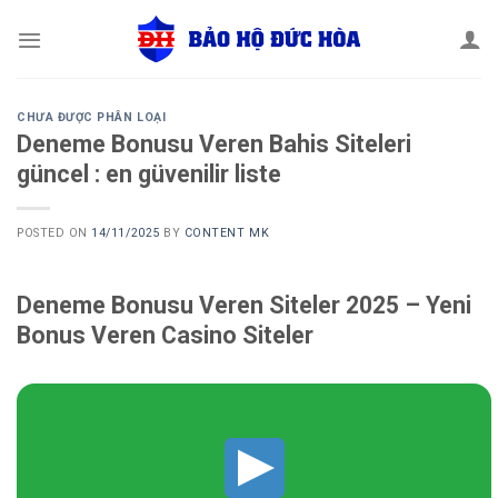
Skip
to
content
CHƯA ĐƯỢC PHÂN LOẠI
Deneme Bonusu Veren Bahis Siteleri
güncel : en güvenilir liste
POSTED ON
14/11/2025
BY
CONTENT MK
Deneme Bonusu Veren Siteler 2025 – Yeni
Bonus Veren Casino Siteler