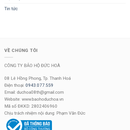
Tin tức
VỀ CHÚNG TÔI
CÔNG TY BẢO HỘ ĐỨC HOÀ
08 Lê Hồng Phong, Tp. Thanh Hoá
Điện thoại:
0943.077.559
Email: duchoa08th@gmail.com
Website: www.baohoduchoa.vn
Mã số ĐKKD: 2802406960
Chịu trách nhiệm nội dung: Phạm Văn Đức