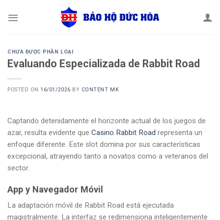
Skip
to
content
CHƯA ĐƯỢC PHÂN LOẠI
Evaluando Especializada de Rabbit Road
POSTED ON
16/01/2026
BY
CONTENT MK
Captando detenidamente el horizonte actual de los juegos de
azar, resulta evidente que
Casino Rabbit Road
representa un
enfoque diferente. Este slot domina por sus características
excepcional, atrayendo tanto a novatos como a veteranos del
sector.
App y Navegador Móvil
La adaptación móvil de Rabbit Road está ejecutada
magistralmente. La interfaz se redimensiona inteligentemente