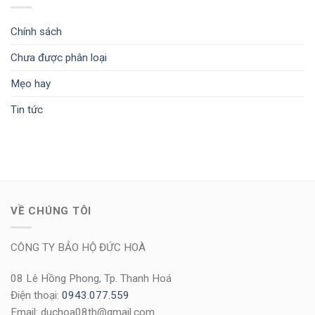
Chính sách
Chưa được phân loại
Mẹo hay
Tin tức
VỀ CHÚNG TÔI
CÔNG TY BẢO HỘ ĐỨC HOÀ
08 Lê Hồng Phong, Tp. Thanh Hoá
Điện thoại:
0943.077.559
Email: duchoa08th@gmail.com