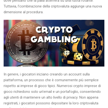
dove pensano che la palla atterrerà su una ruota rotante.
Tuttavia, l’combinazione della criptovaluta aggiunge una nuova
dimensione al procedura.
In genere, i giocatori iniziano creando un account sulla
piattaforma, un processo che è comunemente più semplice
rispetto ai imprese di gioco tipici. Numerosi crypto imprese di
gioco richiedono solo un’email e un portafoglio, consentendo
agli utenti di mantenere un alto livello di privacy. Non appena
registrati, i giocatori possono depositare la loro criptovaluta