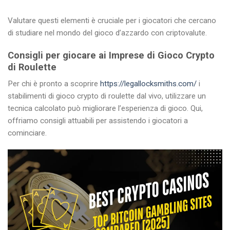
Valutare questi elementi è cruciale per i giocatori che cercano
di studiare nel mondo del gioco d’azzardo con criptovalute.
Consigli per giocare ai Imprese di Gioco Crypto
di Roulette
Per chi è pronto a scoprire
https://legallocksmiths.com/
i
stabilimenti di gioco crypto di roulette dal vivo, utilizzare un
tecnica calcolato può migliorare l’esperienza di gioco. Qui,
offriamo consigli attuabili per assistendo i giocatori a
cominciare.