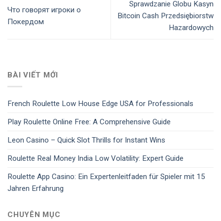
Sprawdzanie Globu Kasyn
Что говорят игроки о
Bitcoin Cash Przedsiębiorstw
Покердом
Hazardowych
BÀI VIẾT MỚI
French Roulette Low House Edge USA for Professionals
Play Roulette Online Free: A Comprehensive Guide
Leon Casino – Quick Slot Thrills for Instant Wins
Roulette Real Money India Low Volatility: Expert Guide
Roulette App Casino: Ein Expertenleitfaden für Spieler mit 15
Jahren Erfahrung
CHUYÊN MỤC