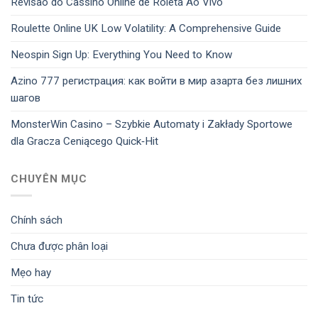
Revisão do Cassino Online de Roleta Ao Vivo
Roulette Online UK Low Volatility: A Comprehensive Guide
Neospin Sign Up: Everything You Need to Know
Azino 777 регистрация: как войти в мир азарта без лишних
шагов
MonsterWin Casino – Szybkie Automaty i Zakłady Sportowe
dla Gracza Ceniącego Quick‑Hit
CHUYÊN MỤC
Chính sách
Chưa được phân loại
Mẹo hay
Tin tức