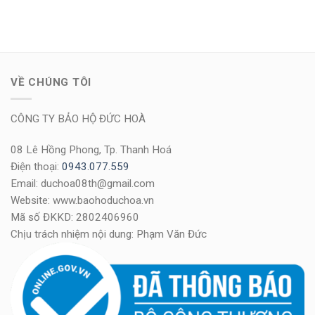
VỀ CHÚNG TÔI
CÔNG TY BẢO HỘ ĐỨC HOÀ
08 Lê Hồng Phong, Tp. Thanh Hoá
Điện thoại:
0943.077.559
Email: duchoa08th@gmail.com
Website: www.baohoduchoa.vn
Mã số ĐKKD: 2802406960
Chịu trách nhiệm nội dung: Phạm Văn Đức