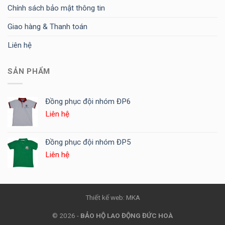
Chính sách bảo mật thông tin
Giao hàng & Thanh toán
Liên hệ
SẢN PHẨM
Đồng phục đội nhóm ĐP6
Liên hệ
Đồng phục đội nhóm ĐP5
Liên hệ
Thiết kế web: MKA
© 2026 -
BẢO HỘ LAO ĐỘNG ĐỨC HOÀ