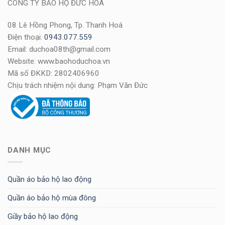
CÔNG TY BẢO HỘ ĐỨC HOÀ
08 Lê Hồng Phong, Tp. Thanh Hoá
Điện thoại:
0943.077.559
Email: duchoa08th@gmail.com
Website: www.baohoduchoa.vn
Mã số ĐKKD: 2802406960
Chịu trách nhiệm nội dung: Phạm Văn Đức
DANH MỤC
Quần áo bảo hộ lao động
Quần áo bảo hộ mùa đông
Giầy bảo hộ lao động