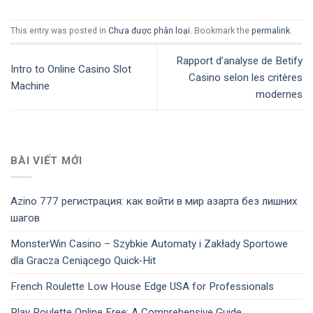
This entry was posted in
Chưa được phân loại
. Bookmark the
permalink
.
Rapport d’analyse de Betify
Intro to Online Casino Slot
Casino selon les critères
Machine
modernes
BÀI VIẾT MỚI
Azino 777 регистрация: как войти в мир азарта без лишних
шагов
MonsterWin Casino – Szybkie Automaty i Zakłady Sportowe
dla Gracza Ceniącego Quick‑Hit
French Roulette Low House Edge USA for Professionals
Play Roulette Online Free: A Comprehensive Guide