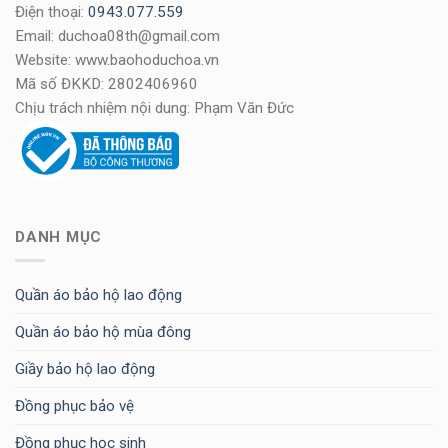
Điện thoại:
0943.077.559
Email: duchoa08th@gmail.com
Website: www.baohoduchoa.vn
Mã số ĐKKD: 2802406960
Chịu trách nhiệm nội dung: Phạm Văn Đức
DANH MỤC
Quần áo bảo hộ lao động
Quần áo bảo hộ mùa đông
Giầy bảo hộ lao động
Đồng phục bảo vệ
Đồng phục học sinh