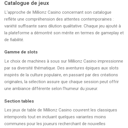
Catalogue de jeux
L’approche de Millionz Casino concernant son catalogue
reflète une compréhension des attentes contemporaines :
variété suffisante sans dilution qualitative. Chaque jeu ajouté à
la plateforme a démontré son mérite en termes de gameplay et
de fiabilité.
Gamme de slots
Le choix de machines à sous sur Millionz Casino impressionne
par sa diversité thématique. Des aventures épiques aux slots
inspirés de la culture populaire, en passant par des créations
originales, la sélection assure que chaque session peut offrir
une ambiance différente selon l’humeur du joueur.
Section tables
Les jeux de table de Millionz Casino couvrent les classiques
intemporels tout en incluant quelques variantes moins
communes pour les joueurs recherchant de nouvelles