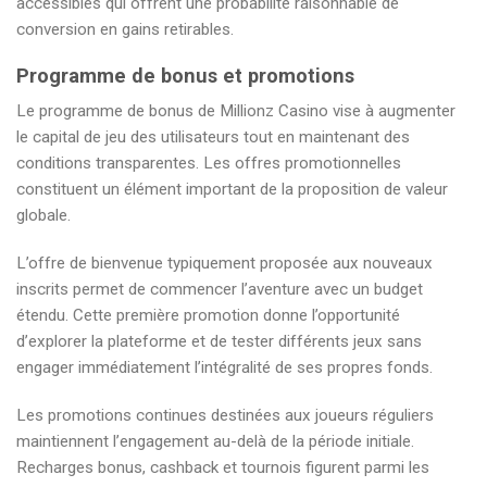
accessibles qui offrent une probabilité raisonnable de
conversion en gains retirables.
Programme de bonus et promotions
Le programme de bonus de Millionz Casino vise à augmenter
le capital de jeu des utilisateurs tout en maintenant des
conditions transparentes. Les offres promotionnelles
constituent un élément important de la proposition de valeur
globale.
L’offre de bienvenue typiquement proposée aux nouveaux
inscrits permet de commencer l’aventure avec un budget
étendu. Cette première promotion donne l’opportunité
d’explorer la plateforme et de tester différents jeux sans
engager immédiatement l’intégralité de ses propres fonds.
Les promotions continues destinées aux joueurs réguliers
maintiennent l’engagement au-delà de la période initiale.
Recharges bonus, cashback et tournois figurent parmi les