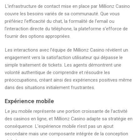
L’infrastructure de contact mise en place par Millionz Casino
couvre les besoins variés de sa communauté. Que vous
préfériez l’efficacité du chat, la formalité de l’email ou
l’interaction directe du téléphone, la plateforme s’efforce de
fournir des options appropriées.
Les interactions avec l’équipe de Millionz Casino révèlent un
engagement vers la satisfaction utilisateur qui dépasse le
simple traitement de tickets. Les agents démontrent une
volonté authentique de comprendre et résoudre les
préoccupations, créant ainsi des expériences positives même
dans des situations initialement frustrantes.
Expérience mobile
Le jeu mobile représente une portion croissante de l’activité
des casinos en ligne, et Millionz Casino adapte sa stratégie en
conséquence. L’expérience mobile n’est pas un ajout
secondaire mais une composante intégrée de la conception