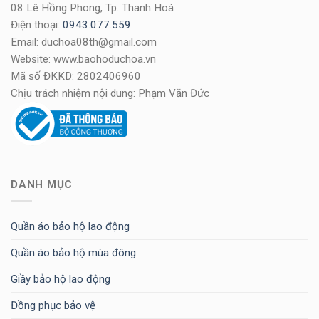
08 Lê Hồng Phong, Tp. Thanh Hoá
Điện thoại:
0943.077.559
Email: duchoa08th@gmail.com
Website: www.baohoduchoa.vn
Mã số ĐKKD: 2802406960
Chịu trách nhiệm nội dung: Phạm Văn Đức
DANH MỤC
Quần áo bảo hộ lao động
Quần áo bảo hộ mùa đông
Giầy bảo hộ lao động
Đồng phục bảo vệ