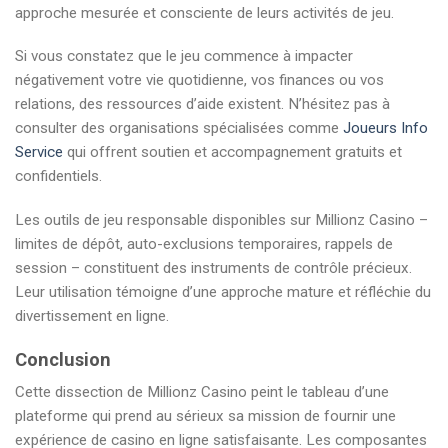
approche mesurée et consciente de leurs activités de jeu.
Si vous constatez que le jeu commence à impacter
négativement votre vie quotidienne, vos finances ou vos
relations, des ressources d’aide existent. N’hésitez pas à
consulter des organisations spécialisées comme
Joueurs Info
Service
qui offrent soutien et accompagnement gratuits et
confidentiels.
Les outils de jeu responsable disponibles sur Millionz Casino –
limites de dépôt, auto-exclusions temporaires, rappels de
session – constituent des instruments de contrôle précieux.
Leur utilisation témoigne d’une approche mature et réfléchie du
divertissement en ligne.
Conclusion
Cette dissection de Millionz Casino peint le tableau d’une
plateforme qui prend au sérieux sa mission de fournir une
expérience de casino en ligne satisfaisante. Les composantes