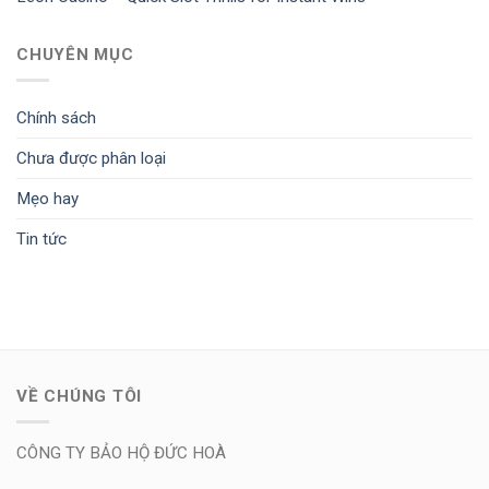
CHUYÊN MỤC
Chính sách
Chưa được phân loại
Mẹo hay
Tin tức
VỀ CHÚNG TÔI
CÔNG TY BẢO HỘ ĐỨC HOÀ