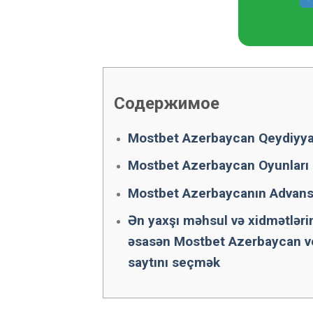
Содержимое
Mostbet Azerbaycan Qeydiyya
Mostbet Azerbaycan Oyunları
Mostbet Azerbaycanın Advans
Ən yaxşı məhsul və xidmətləri
əsasən Mostbet Azerbaycan v
saytını seçmək