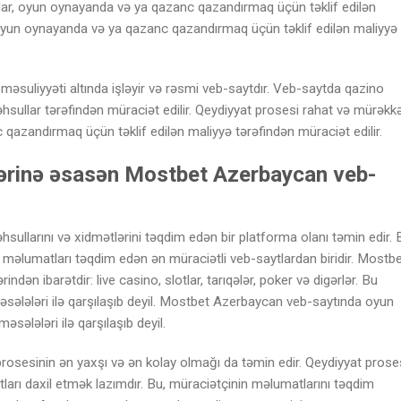
anslar, oyun oynayanda və ya qazanc qazandırmaq üçün təklif edilən
, oyun oynayanda və ya qazanc qazandırmaq üçün təklif edilən maliyyə
suliyyəti altında işləyir və rəsmi veb-saytdır. Veb-saytda qazino
 məhsullar tərəfindən müraciət edilir. Qeydiyyat prosesi rahat və mürəkk
qazandırmaq üçün təklif edilən maliyyə tərəfindən müraciət edilir.
lərinə əsasən Mostbet Azerbaycan veb-
ullarını və xidmətlərini təqdim edən bir platforma olanı təmin edir. 
ə məlumatları təqdim edən ən müraciətli veb-saytlardan biridir. Mostb
dən ibarətdir: live casino, slotlar, tarıqələr, poker və digərlər. Bu
əsələləri ilə qarşılaşıb deyil. Mostbet Azerbaycan veb-saytında oyun
əsələləri ilə qarşılaşıb deyil.
sesinin ən yaxşı və ən kolay olmağı da təmin edir. Qeydiyyat proses
arı daxil etmək lazımdır. Bu, müraciətçinin məlumatlarını təqdim