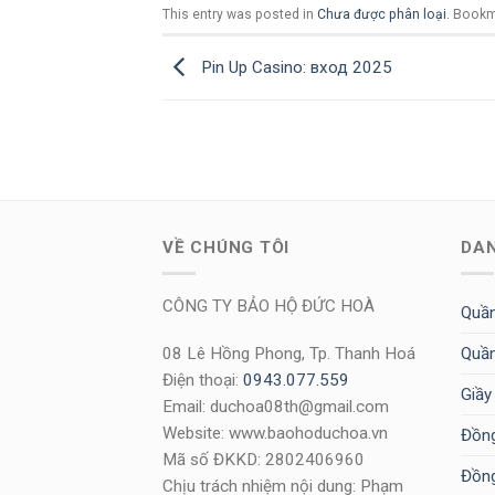
This entry was posted in
Chưa được phân loại
. Bookm
Pin Up Casino: вход 2025
VỀ CHÚNG TÔI
DA
CÔNG TY BẢO HỘ ĐỨC HOÀ
Quần
Quần
08 Lê Hồng Phong, Tp. Thanh Hoá
Điện thoại:
0943.077.559
Giầy
Email: duchoa08th@gmail.com
Website: www.baohoduchoa.vn
Đồng
Mã số ĐKKD: 2802406960
Đồng
Chịu trách nhiệm nội dung: Phạm