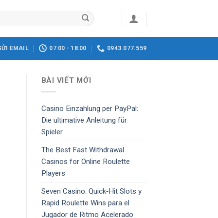
GỬI EMAIL
07:00 - 18:00
0943.077.559
BÀI VIẾT MỚI
Casino Einzahlung per PayPal:
Die ultimative Anleitung für
Spieler
The Best Fast Withdrawal
Casinos for Online Roulette
Players
Seven Casino: Quick‑Hit Slots y
Rapid Roulette Wins para el
Jugador de Ritmo Acelerado