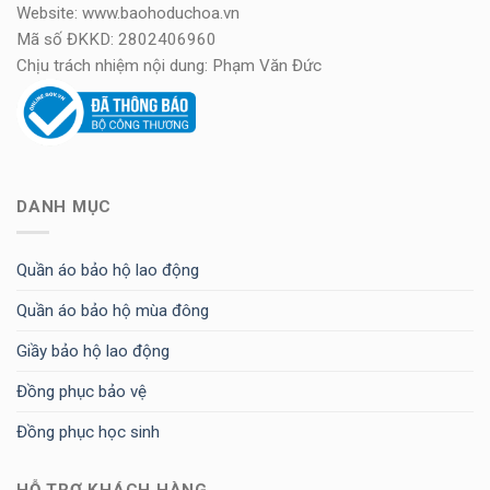
Website: www.baohoduchoa.vn
Mã số ĐKKD: 2802406960
Chịu trách nhiệm nội dung: Phạm Văn Đức
DANH MỤC
Quần áo bảo hộ lao động
Quần áo bảo hộ mùa đông
Giầy bảo hộ lao động
Đồng phục bảo vệ
Đồng phục học sinh
HỖ TRỢ KHÁCH HÀNG