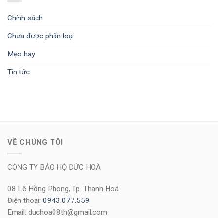
Chính sách
Chưa được phân loại
Mẹo hay
Tin tức
VỀ CHÚNG TÔI
CÔNG TY BẢO HỘ ĐỨC HOÀ
08 Lê Hồng Phong, Tp. Thanh Hoá
Điện thoại:
0943.077.559
Email: duchoa08th@gmail.com