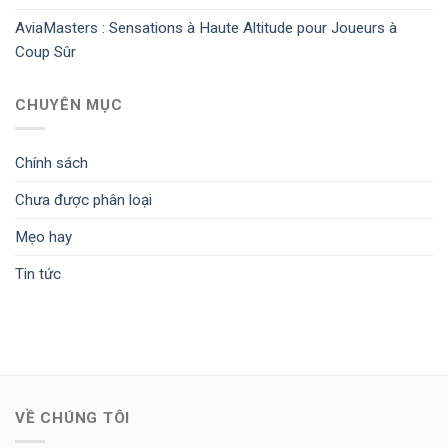
AviaMasters : Sensations à Haute Altitude pour Joueurs à
Coup Sûr
CHUYÊN MỤC
Chính sách
Chưa được phân loại
Mẹo hay
Tin tức
VỀ CHÚNG TÔI