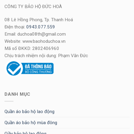
CÔNG TY BẢO HỘ ĐỨC HOÀ
08 Lê Hồng Phong, Tp. Thanh Hoá
Điện thoại:
0943.077.559
Email: duchoa08th@gmail.com
Website: www.baohoduchoa.vn
Mã số ĐKKD: 2802406960
Chịu trách nhiệm nội dung: Phạm Văn Đức
DANH MỤC
Quần áo bảo hộ lao động
Quần áo bảo hộ mùa đông
Giầy bảo hộ lao động