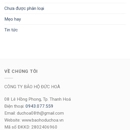
Chưa được phân loại
Mẹo hay
Tin tức
VỀ CHÚNG TÔI
CÔNG TY BẢO HỘ ĐỨC HOÀ
08 Lê Hồng Phong, Tp. Thanh Hoá
Điện thoại:
0943.077.559
Email: duchoa08th@gmail.com
Website: www.baohoduchoa.vn
Mã số ĐKKD: 2802406960