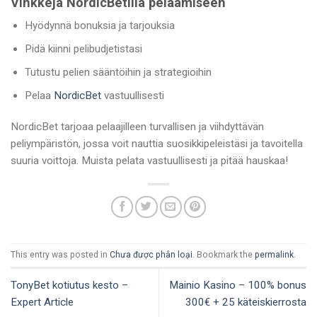
Vinkkejä NordicBetillä pelaamiseen
Hyödynnä bonuksia ja tarjouksia
Pidä kiinni pelibudjetistasi
Tutustu pelien sääntöihin ja strategioihin
Pelaa
NordicBet
vastuullisesti
NordicBet tarjoaa pelaajilleen turvallisen ja viihdyttävän
peliympäristön, jossa voit nauttia suosikkipeleistäsi ja tavoitella
suuria voittoja. Muista pelata vastuullisesti ja pitää hauskaa!
This entry was posted in
Chưa được phân loại
. Bookmark the
permalink
.
TonyBet kotiutus kesto –
Mainio Kasino – 100% bonus
Expert Article
300€ + 25 käteiskierrosta