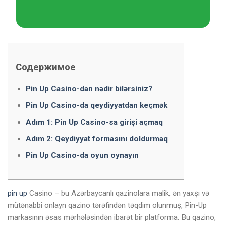
Содержимое
Pin Up Casino-dan nədir bilərsiniz?
Pin Up Casino-da qeydiyyatdan keçmək
Adım 1: Pin Up Casino-sa girişi açmaq
Adım 2: Qeydiyyat formasını doldurmaq
Pin Up Casino-da oyun oynayın
pin up
Casino – bu Azərbaycanlı qazinolara malik, ən yaxşı və
mütənabbi onlayn qazino tərəfindən təqdim olunmuş, Pin-Up
markasının əsas mərhələsindən ibarət bir platforma. Bu qazino,