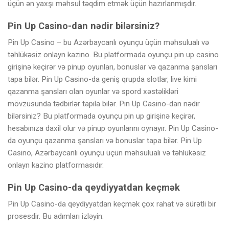
üçün ən yaxşı məhsul təqdim etmək üçün hazırlanmışdır.
Pin Up Casino-dan nədir bilərsiniz?
Pin Up Casino – bu Azərbaycanlı oyunçu üçün məhsulualı və
təhlükəsiz onlayn kazino. Bu platformada oyunçu pin up casino
girişinə keçirər və pinup oyunları, bonuslar və qazanma şansları
tapa bilər. Pin Up Casino-da geniş qrupda slotlar, live kimi
qazanma şansları olan oyunlar və spord xəstəlikləri
mövzusunda tədbirlər tapıla bilər. Pin Up Casino-dan nədir
bilərsiniz? Bu platformada oyunçu pin up girişinə keçirər,
hesabınıza daxil olur və pinup oyunlarını oynayır. Pin Up Casino-
da oyunçu qazanma şansları və bonuslar tapa bilər. Pin Up
Casino, Azərbaycanlı oyunçu üçün məhsulualı və təhlükəsiz
onlayn kazino platformasıdır.
Pin Up Casino-da qeydiyyatdan keçmək
Pin Up Casino-da qeydiyyatdan keçmək çox rahat və sürətli bir
prosesdir. Bu adımları izləyin: