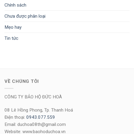
Chính sách
Chưa được phân loại
Mẹo hay
Tin tức
VỀ CHÚNG TÔI
CÔNG TY BẢO HỘ ĐỨC HOÀ
08 Lê Hồng Phong, Tp. Thanh Hoá
Điện thoại:
0943.077.559
Email: duchoa08th@gmail.com
Website: www.baohoduchoa.vn