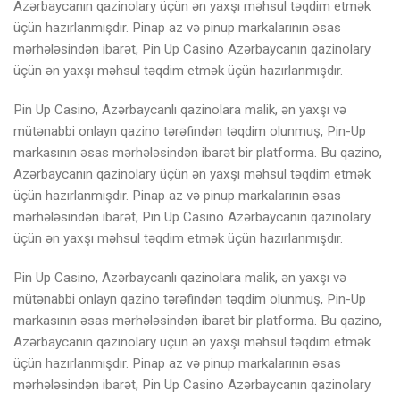
Azərbaycanın qazinolary üçün ən yaxşı məhsul təqdim etmək
üçün hazırlanmışdır. Pinap az və pinup markalarının əsas
mərhələsindən ibarət, Pin Up Casino Azərbaycanın qazinolary
üçün ən yaxşı məhsul təqdim etmək üçün hazırlanmışdır.
Pin Up Casino, Azərbaycanlı qazinolara malik, ən yaxşı və
mütənabbi onlayn qazino tərəfindən təqdim olunmuş, Pin-Up
markasının əsas mərhələsindən ibarət bir platforma. Bu qazino,
Azərbaycanın qazinolary üçün ən yaxşı məhsul təqdim etmək
üçün hazırlanmışdır. Pinap az və pinup markalarının əsas
mərhələsindən ibarət, Pin Up Casino Azərbaycanın qazinolary
üçün ən yaxşı məhsul təqdim etmək üçün hazırlanmışdır.
Pin Up Casino, Azərbaycanlı qazinolara malik, ən yaxşı və
mütənabbi onlayn qazino tərəfindən təqdim olunmuş, Pin-Up
markasının əsas mərhələsindən ibarət bir platforma. Bu qazino,
Azərbaycanın qazinolary üçün ən yaxşı məhsul təqdim etmək
üçün hazırlanmışdır. Pinap az və pinup markalarının əsas
mərhələsindən ibarət, Pin Up Casino Azərbaycanın qazinolary