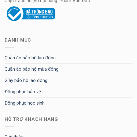
Chịu trách nhiệm nội dung: Phạm Văn Đức
DANH MỤC
Quần áo bảo hộ lao động
Quần áo bảo hộ mùa đông
Giầy bảo hộ lao động
Đồng phục bảo vệ
Đồng phục học sinh
HỖ TRỢ KHÁCH HÀNG
Giới thiệu