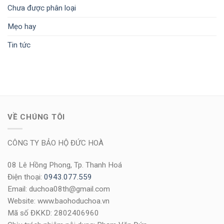
Chưa được phân loại
Mẹo hay
Tin tức
VỀ CHÚNG TÔI
CÔNG TY BẢO HỘ ĐỨC HOÀ
08 Lê Hồng Phong, Tp. Thanh Hoá
Điện thoại:
0943.077.559
Email: duchoa08th@gmail.com
Website: www.baohoduchoa.vn
Mã số ĐKKD: 2802406960