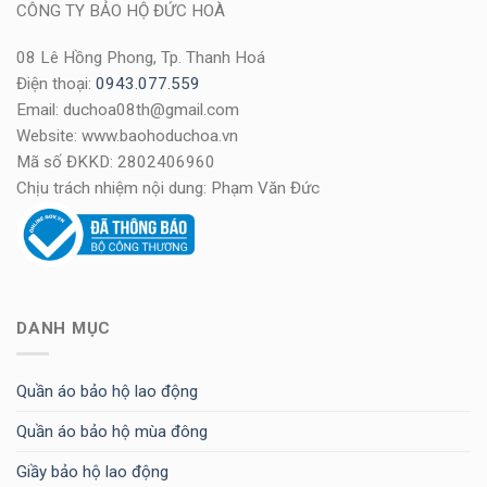
CÔNG TY BẢO HỘ ĐỨC HOÀ
08 Lê Hồng Phong, Tp. Thanh Hoá
Điện thoại:
0943.077.559
Email: duchoa08th@gmail.com
Website: www.baohoduchoa.vn
Mã số ĐKKD: 2802406960
Chịu trách nhiệm nội dung: Phạm Văn Đức
DANH MỤC
Quần áo bảo hộ lao động
Quần áo bảo hộ mùa đông
Giầy bảo hộ lao động