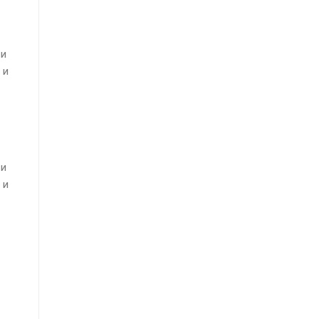
 и
 и
 и
 и