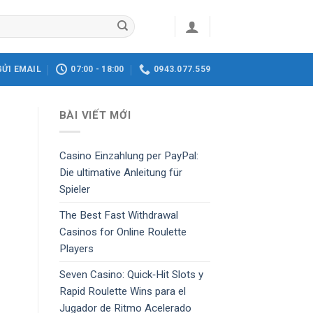
GỬI EMAIL
07:00 - 18:00
0943.077.559
BÀI VIẾT MỚI
Casino Einzahlung per PayPal:
Die ultimative Anleitung für
Spieler
The Best Fast Withdrawal
Casinos for Online Roulette
Players
Seven Casino: Quick‑Hit Slots y
Rapid Roulette Wins para el
Jugador de Ritmo Acelerado