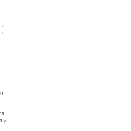
орое
ет
из
ля
упны