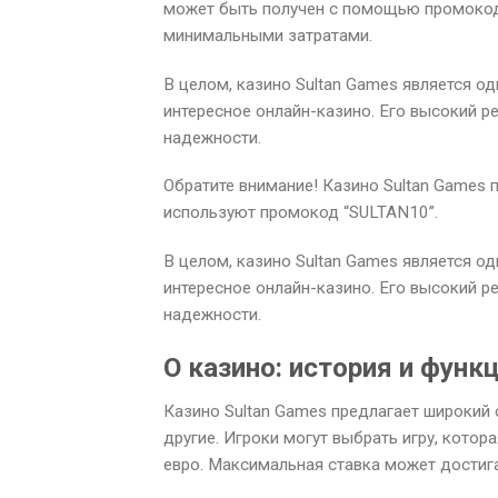
может быть получен с помощью промокода.
минимальными затратами.
В целом, казино Sultan Games является о
интересное онлайн-казино. Его высокий р
надежности.
Обратите внимание! Казино Sultan Games 
используют промокод “SULTAN10”.
В целом, казино Sultan Games является о
интересное онлайн-казино. Его высокий р
надежности.
О казино: история и функ
Казино Sultan Games предлагает широкий с
другие. Игроки могут выбрать игру, котора
евро. Максимальная ставка может достига