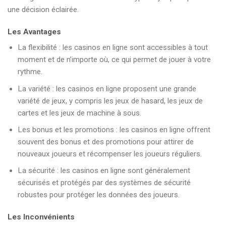
une décision éclairée.
Les Avantages
La flexibilité : les casinos en ligne sont accessibles à tout
moment et de n’importe où, ce qui permet de jouer à votre
rythme.
La variété : les casinos en ligne proposent une grande
variété de jeux, y compris les jeux de hasard, les jeux de
cartes et les jeux de machine à sous.
Les bonus et les promotions : les casinos en ligne offrent
souvent des bonus et des promotions pour attirer de
nouveaux joueurs et récompenser les joueurs réguliers.
La sécurité : les casinos en ligne sont généralement
sécurisés et protégés par des systèmes de sécurité
robustes pour protéger les données des joueurs.
Les Inconvénients