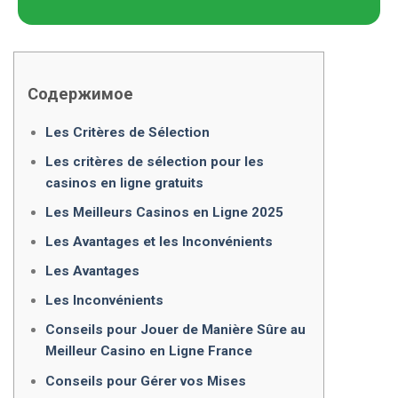
Содержимое
Les Critères de Sélection
Les critères de sélection pour les
casinos en ligne gratuits
Les Meilleurs Casinos en Ligne 2025
Les Avantages et les Inconvénients
Les Avantages
Les Inconvénients
Conseils pour Jouer de Manière Sûre au
Meilleur Casino en Ligne France
Conseils pour Gérer vos Mises