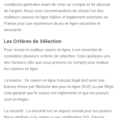
conditions générales avant de créer un compte et de déposer
de l’argent. Nous vous recommandons de choisir l’un des
meilleurs casinos en ligne fiables et légalement autorisés en
France pour une expérience de jeu en ligne sécurisée et
amusante.
Les Critères de Sélection
Pour choisir le meilleur casino en ligne, il est essentiel de
considérer plusieurs critères de sélection. Voici quelques-uns
des facteurs clés que nous prenons en compte pour évaluer
les casinos en ligne :
La licence : Un casino en ligne français légal doit avoir une
licence émise par l’Autorité des jeux en ligne (AJE) ou par l’Arjel.
Cela garantit que le casino est réglementé et que les joueurs
sont protégés.
La sécurité : La sécurité est un aspect crucial pour les joueurs.
Nous vérifions si le casino a une certification SSL (Secure