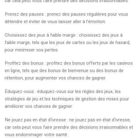
car cela peut vous faire prendre des décisions irraisonnables.
Prenez des pauses : prenez des pauses régulières pour vous
détendre et éviter de vous laisser aller à l’émotion.
Choisissez des jeux à faible marge : choisissez des jeux à
faible marge, tels que les jeux de cartes ou les jeux de hasard,
pour minimiser vos pertes.
Profitez des bonus : profitez des bonus offerts par les casinos
en ligne, tels que des bonus de bienvenue ou des bonus de
rétention, pour augmenter vos chances de gagner.
Éduquez-vous : éduquez-vous sur les règles des jeux, les
stratégies de jeu et les techniques de gestion des mises pour
améliorer vos chances de gagner.
Ne jouez pas en état d’ivresse : ne jouez pas en état d’ivresse,
car cela peut vous faire prendre des décisions irraisonnables et
vous endommager votre santé.