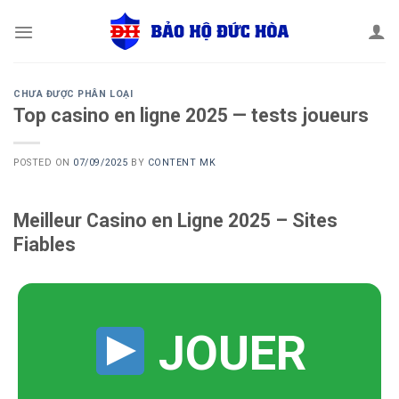
Skip
to
content
CHƯA ĐƯỢC PHÂN LOẠI
Top casino en ligne 2025 — tests joueurs
POSTED ON
07/09/2025
BY
CONTENT MK
Meilleur Casino en Ligne 2025 – Sites
Fiables
JOUER