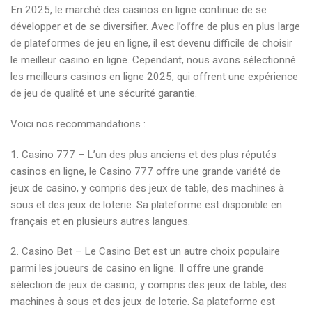
En 2025, le marché des casinos en ligne continue de se
développer et de se diversifier. Avec l’offre de plus en plus large
de plateformes de jeu en ligne, il est devenu difficile de choisir
le meilleur casino en ligne. Cependant, nous avons sélectionné
les meilleurs casinos en ligne 2025, qui offrent une expérience
de jeu de qualité et une sécurité garantie.
Voici nos recommandations :
1. Casino 777 – L’un des plus anciens et des plus réputés
casinos en ligne, le Casino 777 offre une grande variété de
jeux de casino, y compris des jeux de table, des machines à
sous et des jeux de loterie. Sa plateforme est disponible en
français et en plusieurs autres langues.
2. Casino Bet – Le Casino Bet est un autre choix populaire
parmi les joueurs de casino en ligne. Il offre une grande
sélection de jeux de casino, y compris des jeux de table, des
machines à sous et des jeux de loterie. Sa plateforme est