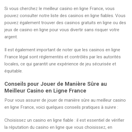
Si vous cherchez le meilleur casino en ligne France, vous
pouvez consulter notre liste des casinos en ligne fiables. Vous
pouvez également trouver des casinos gratuits en ligne ou des
jeux de casino en ligne pour vous divertir sans risquer votre
argent.
Il est également important de noter que les casinos en ligne
France légal sont réglementés et contrôlés par les autorités
locales, ce qui garantit une expérience de jeu sécurisée et
équitable.
Conseils pour Jouer de Manière Sûre au
Meilleur Casino en Ligne France
Pour vous assurer de jouer de manière sûre au meilleur casino
en ligne France, voici quelques conseils pratiques à suivre :
Choisissez un casino en ligne fiable : il est essentiel de vérifier
la réputation du casino en ligne que vous choisissez, en