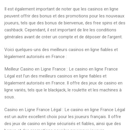
Il est également important de noter que les casinos en ligne
peuvent offrir des bonus et des promotions pour les nouveaux
joueurs, tels que des bonus de bienvenue, des free spins et des
cashback. Cependant, il est important de lire les conditions
générales avant de créer un compte et de déposer de l’argent.
Voici quelques-uns des meilleurs casinos en ligne fiables et
légalement autorisés en France :
Meilleur Casino en Ligne France : Le casino en ligne France
Légal est l’un des meilleurs casinos en ligne fiables et
légalement autorisés en France. Il offre des jeux de casino en
ligne variés, tels que le blackjack, le roulette et les machines à
sous.
Casino en Ligne France Légal : Le casino en ligne France Légal
est un autre excellent choix pour les joueurs français. Il offre
des jeux de casino en ligne sécurisés et fiables, ainsi que des