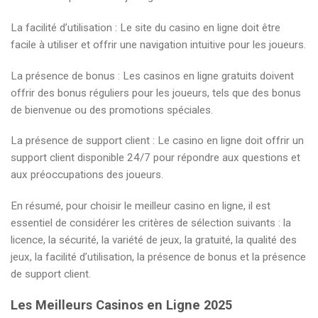
La facilité d’utilisation : Le site du casino en ligne doit être
facile à utiliser et offrir une navigation intuitive pour les joueurs.
La présence de bonus : Les casinos en ligne gratuits doivent
offrir des bonus réguliers pour les joueurs, tels que des bonus
de bienvenue ou des promotions spéciales.
La présence de support client : Le casino en ligne doit offrir un
support client disponible 24/7 pour répondre aux questions et
aux préoccupations des joueurs.
En résumé, pour choisir le meilleur casino en ligne, il est
essentiel de considérer les critères de sélection suivants : la
licence, la sécurité, la variété de jeux, la gratuité, la qualité des
jeux, la facilité d’utilisation, la présence de bonus et la présence
de support client.
Les Meilleurs Casinos en Ligne 2025