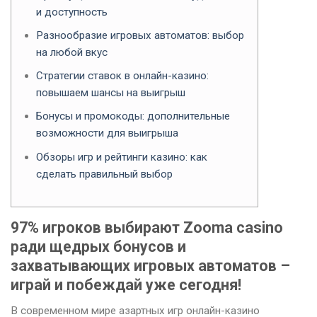
и доступность
Разнообразие игровых автоматов: выбор
на любой вкус
Стратегии ставок в онлайн-казино:
повышаем шансы на выигрыш
Бонусы и промокоды: дополнительные
возможности для выигрыша
Обзоры игр и рейтинги казино: как
сделать правильный выбор
97% игроков выбирают Zooma casino
ради щедрых бонусов и
захватывающих игровых автоматов –
играй и побеждай уже сегодня!
В современном мире азартных игр онлайн-казино