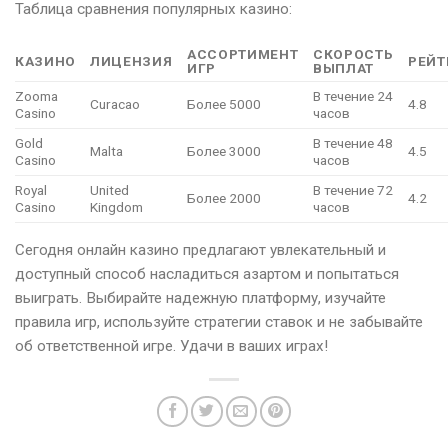
Таблица сравнения популярных казино:
АССОРТИМЕНТ
СКОРОСТЬ
КАЗИНО
ЛИЦЕНЗИЯ
РЕЙТ
ИГР
ВЫПЛАТ
Zooma
В течение 24
Curacao
Более 5000
4.8
Casino
часов
Gold
В течение 48
Malta
Более 3000
4.5
Casino
часов
Royal
United
В течение 72
Более 2000
4.2
Casino
Kingdom
часов
Сегодня онлайн казино предлагают увлекательный и
доступный способ насладиться азартом и попытаться
выиграть. Выбирайте надежную платформу, изучайте
правила игр, используйте стратегии ставок и не забывайте
об ответственной игре. Удачи в ваших играх!