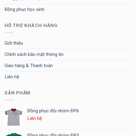
Đồng phục học sinh
HỖ TRỢ KHÁCH HÀNG
Giới thiệu
Chính sách bảo mật thông tin
Giao hàng & Thanh toán
Liên hệ
SẢN PHẨM
Đồng phục đội nhóm ĐP6
Liên hệ
Đồng phục đội nhóm ĐP5