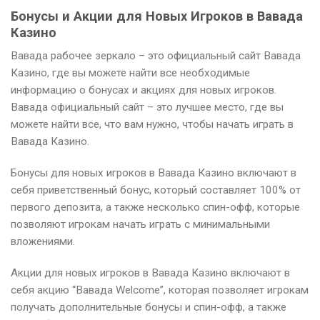
Бонусы и Акции для Новых Игроков в Вавада
Казино
Вавада рабочее зеркало – это официальный сайт Вавада
Казино, где вы можете найти все необходимые
информацию о бонусах и акциях для новых игроков.
Вавада официальный сайт – это лучшее место, где вы
можете найти все, что вам нужно, чтобы начать играть в
Вавада Казино.
Бонусы для новых игроков в Вавада Казино включают в
себя приветственный бонус, который составляет 100% от
первого депозита, а также несколько спин-офф, которые
позволяют игрокам начать играть с минимальными
вложениями.
Акции для новых игроков в Вавада Казино включают в
себя акцию “Вавада Welcome”, которая позволяет игрокам
получать дополнительные бонусы и спин-офф, а также