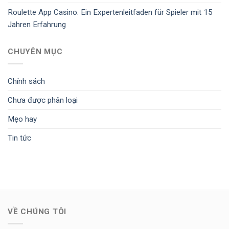
Roulette App Casino: Ein Expertenleitfaden für Spieler mit 15
Jahren Erfahrung
CHUYÊN MỤC
Chính sách
Chưa được phân loại
Mẹo hay
Tin tức
VỀ CHÚNG TÔI