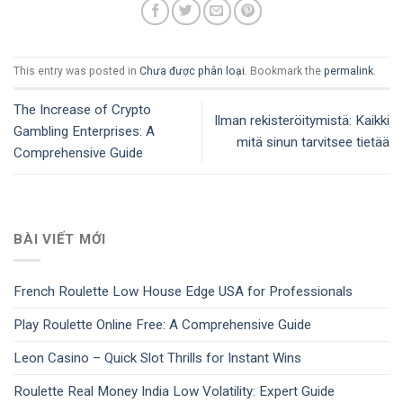
This entry was posted in
Chưa được phân loại
. Bookmark the
permalink
.
The Increase of Crypto
Ilman rekisteröitymistä: Kaikki
Gambling Enterprises: A
mitä sinun tarvitsee tietää
Comprehensive Guide
BÀI VIẾT MỚI
French Roulette Low House Edge USA for Professionals
Play Roulette Online Free: A Comprehensive Guide
Leon Casino – Quick Slot Thrills for Instant Wins
Roulette Real Money India Low Volatility: Expert Guide