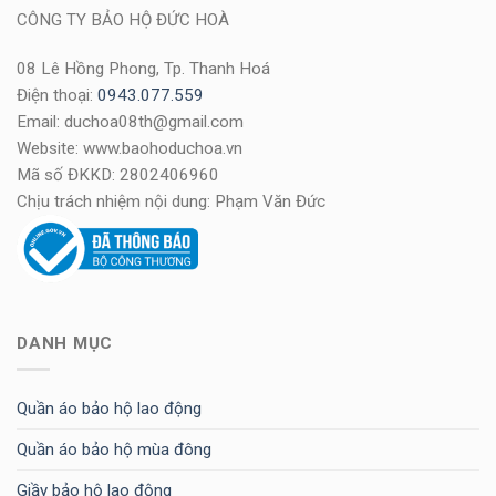
CÔNG TY BẢO HỘ ĐỨC HOÀ
08 Lê Hồng Phong, Tp. Thanh Hoá
Điện thoại:
0943.077.559
Email: duchoa08th@gmail.com
Website: www.baohoduchoa.vn
Mã số ĐKKD: 2802406960
Chịu trách nhiệm nội dung: Phạm Văn Đức
DANH MỤC
Quần áo bảo hộ lao động
Quần áo bảo hộ mùa đông
Giầy bảo hộ lao động