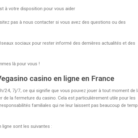
st à votre disposition pour vous aider
itez pas à nous contacter si vous avez des questions ou des
seaux sociaux pour rester informé des dernières actualités et des
mmes là pour vous !
Vegasino casino en ligne en France
h/24, 7j/7, ce qui signifie que vous pouvez jouer à tout moment de l
r de la fermeture du casino. Cela est particulièrement utile pour les
 responsabilités familiales qui ne leur laissent pas beaucoup de tem
ligne sont les suivantes :