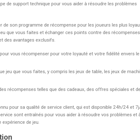
ipe de support technique pour vous aider à résoudre les problèmes
er de son programme de récompense pour les joueurs les plus loyau
eu que vous faites et échanger ces points contre des récompenses
et des avantages exclusifs.
r vous récompenser pour votre loyauté et votre fidélité envers le
 jeu que vous faites, y compris les jeux de table, les jeux de mach
es récompenses telles que des cadeaux, des offres spéciales et d
nu pour sa qualité de service client, qui est disponible 24h/24 et 7j
ervice sont entraînés pour vous aider à résoudre vos problèmes et 
e expérience de jeu.
tion