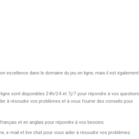
n excellence dans le domaine du jeu en ligne, mais il est également
ligne sont disponibles 24h/24 et 7j/7 pour répondre à vos question
ider à résoudre vos problèmes et à vous fournir des conseils pour
français et en anglais pour répondre à vos besoins.
ne, e-mail et live chat pour vous aider à résoudre vos problèmes.