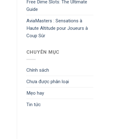
Free Dime Slots: The Ultimate
Guide
AviaMasters : Sensations à
Haute Altitude pour Joueurs à
Coup Sûr
CHUYÊN MỤC
Chính sách
Chưa được phân loại
Mẹo hay
Tin tức