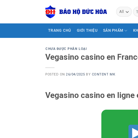
Skip
Tì
to
ki
content
TRANG CHỦ
GIỚI THIỆU
SẢN PHẨM
K
CHƯA ĐƯỢC PHÂN LOẠI
Vegasino casino en Fran
POSTED ON
26/04/2025
BY
CONTENT MK
Vegasino casino en ligne 