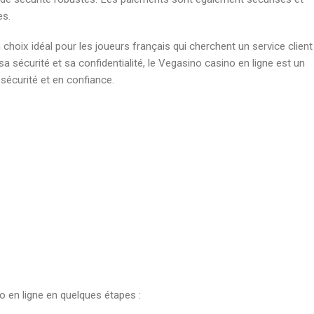
es.
choix idéal pour les joueurs français qui cherchent un service client
sa sécurité et sa confidentialité, le Vegasino casino en ligne est un
sécurité et en confiance.
 en ligne en quelques étapes :