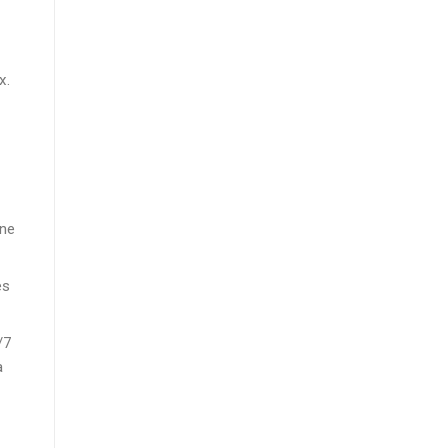
x.
ine
es
/7
à