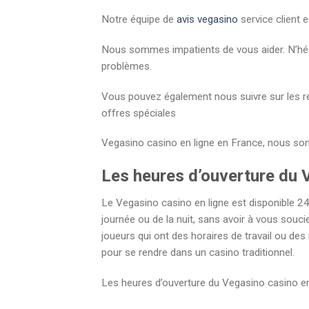
Notre équipe de
avis vegasino
service client e
Nous sommes impatients de vous aider. N’hés
problèmes.
Vous pouvez également nous suivre sur les ré
offres spéciales
Vegasino casino en ligne en France, nous so
Les heures d’ouverture du 
Le Vegasino casino en ligne est disponible 24
journée ou de la nuit, sans avoir à vous soucie
joueurs qui ont des horaires de travail ou des
pour se rendre dans un casino traditionnel.
Les heures d’ouverture du Vegasino casino en 