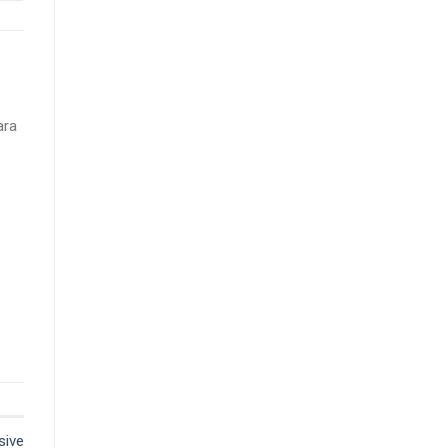
ara
sive