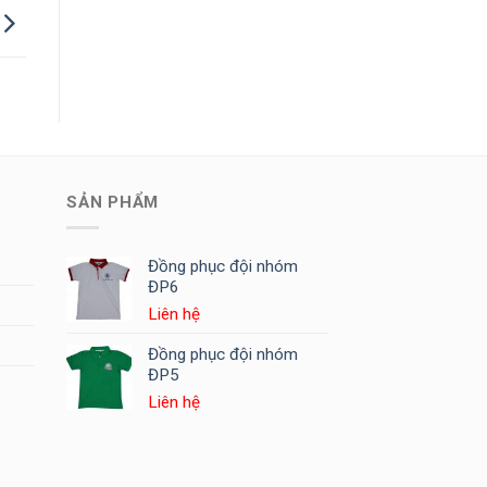
SẢN PHẨM
Đồng phục đội nhóm
ĐP6
Liên hệ
Đồng phục đội nhóm
ĐP5
Liên hệ