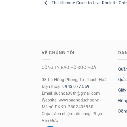
The Ultimate Guide to Live Roulette Onli
VỀ CHÚNG TÔI
DA
CÔNG TY BẢO HỘ ĐỨC HOÀ
Quần
Quần
08 Lê Hồng Phong, Tp. Thanh Hoá
Điện thoại:
0943.077.559
Giầy
Email: duchoa08th@gmail.com
Website: www.baohoduchoa.vn
Đồng
Mã số ĐKKD: 2802406960
Đồng
Chịu trách nhiệm nội dung: Phạm
Văn Đức