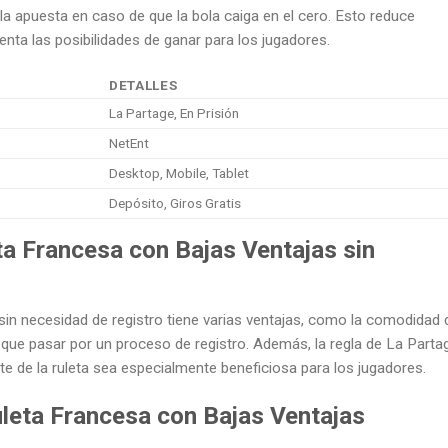
 la apuesta en caso de que la bola caiga en el cero. Esto reduce
enta las posibilidades de ganar para los jugadores.
DETALLES
La Partage, En Prisión
NetEnt
Desktop, Mobile, Tablet
Depósito, Giros Gratis
ta Francesa con Bajas Ventajas sin
 sin necesidad de registro tiene varias ventajas, como la comodidad 
 que pasar por un proceso de registro. Además, la regla de La Parta
te de la ruleta sea especialmente beneficiosa para los jugadores.
uleta Francesa con Bajas Ventajas