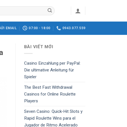
GỬI EMAIL
07:00 - 18:00
0943.077.559
BÀI VIẾT MỚI
a
Casino Einzahlung per PayPal:
Die ultimative Anleitung für
Spieler
The Best Fast Withdrawal
Casinos for Online Roulette
Players
Seven Casino: Quick‑Hit Slots y
Rapid Roulette Wins para el
Jugador de Ritmo Acelerado