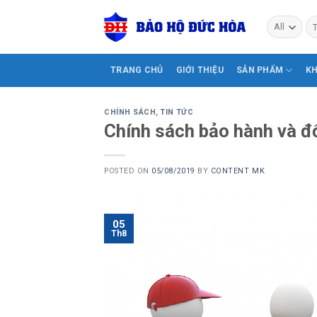
Skip
Tì
to
ki
content
TRANG CHỦ
GIỚI THIỆU
SẢN PHẨM
K
CHÍNH SÁCH
,
TIN TỨC
Chính sách bảo hành và đ
POSTED ON
05/08/2019
BY
CONTENT MK
05
Th8