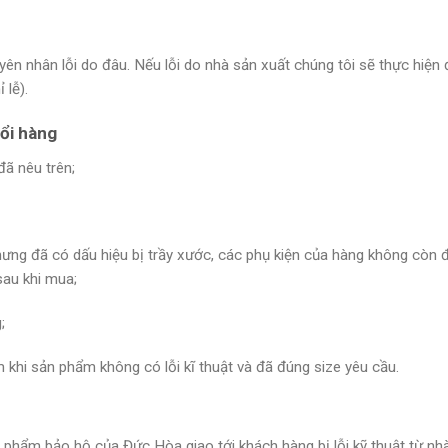
yên nhân lỗi do đâu. Nếu lỗi do nhà sản xuất chúng tôi sẽ thực hiện 
 lễ).
đổi hàng
ã nêu trên;
ng đã có dấu hiệu bị trầy xước, các phụ kiện của hàng không còn 
sau khi mua;
;
khi sản phẩm không có lỗi kĩ thuật và đã đúng size yêu cầu.
phẩm bảo hộ của Đức Hòa giao tới khách hàng bị lỗi kỹ thuật từ nh