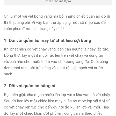
quần áo do là/ủi
Chỉ vì một vài vệt bóng vàng mà bỏ những chiếc quần áo đó đi
thì thật lãng phí. Vì vậy, bạn thử áp dụng một số mẹo sau để
khắc phục được tình trạng này nhé!
1. Đối với quần áo may từ chất liệu sợi bông
Khi phát hiện có vết cháy vàng, bạn cần ngừng là ngay lập tức.
Đồng thời, lấy một ít muối rắc lên trên vết cháy và dùng tay
vò/chà nhẹ cho muối thấm vào chỗ bóng vàng đó. Cuối cùng
đem phơi ra ngoài trời nắng vài phút rồi giặt sạch với nước
sạch.
2. Đối với quần áo bằng nỉ
Bạn nên giặt, chà mạnh nhiều lần lớp vải ở khu vực có vết cháy.
Sau đó bạn lấy một chiếc kim may quần áo móc lớp vải ở vị trí
có vết cháy liên tục cho đến khi nơi đó xù lên lớp vải mới. Tiếp
đó, lấy một chiếc khăn ướt phủ lên, dùng bàn là theo chiều