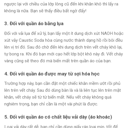
ngược lại với chiều của lớp lông cũ đến khi khăn khô thì lấy ra
không là nữa. Bạn sẽ thấy điều bất ngờ đấy!
3. Đối với quần áo bằng lụa
Đối với vải lụa để xử lý, bạn lấy một ít dung dịch xút NAOH hoặc
xút vảy Caustic Soda hòa cùng nước thành dạng hồ rồi bôi đều
lên vị trí đó. Sau đó chờ đến khi dung dịch trên vết cháy khô lại,
tự bong ra. Khi đó bạn mới cạo hết lớp bột khô này đi. Vết cháy
vàng cũng sẽ theo đó mà biến mất trên quần áo của bạn.
4. Đối với quần áo được may từ sợi hóa học
Trường hợp này, bạn cần đặt một chiếc khăn mềm ướt rồi phủ
lên trên vết cháy. Sau đó dùng bàn là và là liên tục lên trên mặt
khăn, vết cháy sẽ từ từ biến mất. Nếu vết cháy không quá
nghiêm trọng, bạn chỉ cần là một vài phút là được.
5. Đối với quần áo có chất liệu vải dày (áo khoác)
Loại vải dày rất dễ, bạn chỉ cần dùng giấy ráp loại mịn, tốt để